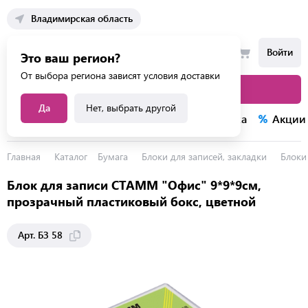
Владимирская область
Войти
Это ваш регион?
От выбора региона зависят условия доставки
Каталог товаров
Да
Нет, выбрать другой
Каталог услуг
Конкурсы
Распродажа
Акции
Главная
Каталог
Бумага
Блоки для записей, закладки
Блоки
Блок для записи СТАММ "Офис" 9*9*9см,
прозрачный пластиковый бокс, цветной
Арт. БЗ 58