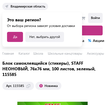
Владимирская область
Войти
Это ваш регион?
От выбора региона зависят условия доставки
Каталог товаров
Да
Нет, выбрать другой
Каталог услуг
Конкурсы
Распродажа
Акции
Главная
Каталог
Школа
Школьные канцтовары
Аксессуары 
Блок самоклеящийся (стикеры), STAFF
НЕОНОВЫЙ, 76х76 мм, 100 листов, зеленый,
115585
Новинка
Арт. 115585