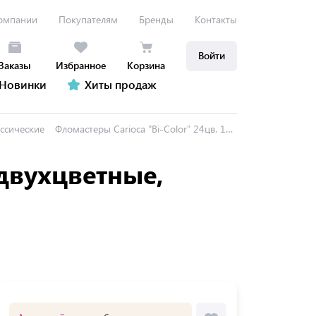
омпании
Покупателям
Бренды
Контакты
Войти
Заказы
Избранное
Корзина
Новинки
Хиты продаж
ссические
Фломастеры Carioca "Bi-Color" 24цв. 12шт., двухцветные, смываемые, блистер
 двухцветные,