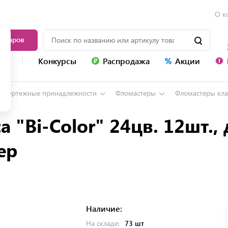
О к
товаров
уг
Конкурсы
Распродажа
Акции
и чертежные принадлежности
Фломастеры
Фломастеры кла
 "Bi-Color" 24цв. 12шт.,
ер
Наличие:
На складе:
73 шт