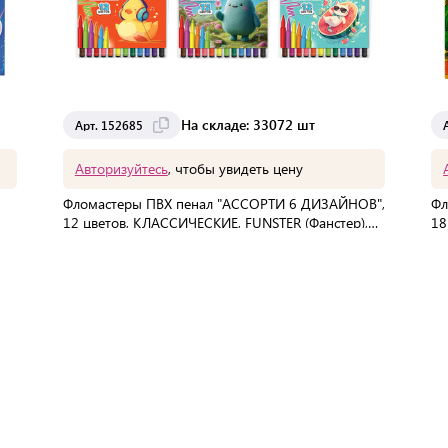
На складе: 33072 шт
Арт. 152685
Авторизуйтесь
, чтобы увидеть цену
Фломастеры ПВХ пенал "АССОРТИ 6 ДИЗАЙНОВ",
Фл
12 цветов, КЛАССИЧЕСКИЕ, FUNSTER (Фанстер),
18
152685
В упаковке:
192 шт
Мин. партия:
1 шт
Доставка от 2 до 3 дней