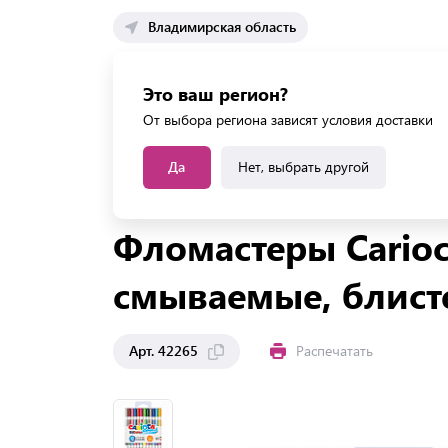
Владимирская область
Каталог 
Это ваш регион?
Каталог усл
От выбора региона зависят условия доставки
Да
Нет, выбрать другой
Главная
Каталог
Канцтовары
Письменные 
Фломастеры Carioca
смываемые, блист
Арт. 42265
Распечатать