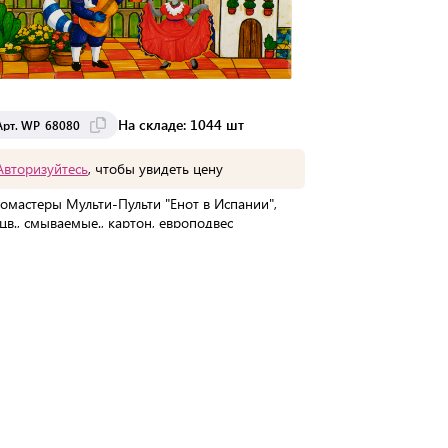
На складе: 1044 шт
Арт. WP_68080
Арт. WP_6807
Авторизуйтесь
, чтобы увидеть цену
Авторизуйте
омастеры Мульти-Пульти "Енот в Испании",
Фломастеры Му
цв., смываемые., картон, европодвес
06цв., смываем
В упаковке:
1 шт
В упаковке:
1 
Мин. партия:
1 шт
Мин. партия:
1
Доставка от 2 до 3 дней
Доставка