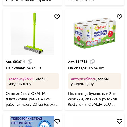
пленке, длина 85 см, 609580
Арт. 603614
Арт. 114743
На складе: 2482 шт
На складе: 1524 шт
Авторизуйтесь
, чтобы
Авторизуйтесь
, чтобы
увидеть цену
увидеть цену
Окномойка ЛЮБАША,
Полотенца бумажные 2-х
пластиковая ручка 40 см,
слойные, спайка 8 рулонов
рабочая часть 20 см (стяжка,
(8х13 м), ЛЮБАША ECO,
губка, ручка), 603614
114743