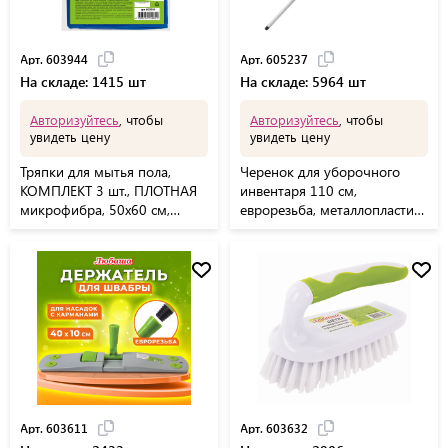
Арт. 603944
Арт. 605237
На складе: 1415 шт
На складе: 5964 шт
Авторизуйтесь
, чтобы
Авторизуйтесь
, чтобы
увидеть цену
увидеть цену
Тряпки для мытья пола,
Черенок для уборочного
КОМПЛЕКТ 3 шт., ПЛОТНАЯ
инвентаря 110 см,
микрофибра, 50х60 см,
еврорезьба, металлопластик
синие, 260 г/м2, ЛЮБАША
0,25 мм, ЛЮБАША ЭКОНОМ,
"ПЛЮС", 603944
605237
Арт. 603611
Арт. 603632