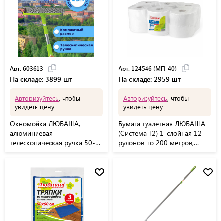
Арт. 603613
Арт. 124546 (МП-40)
На складе: 3899 шт
На складе: 2959 шт
Авторизуйтесь
, чтобы
Авторизуйтесь
, чтобы
увидеть цену
увидеть цену
Окномойка ЛЮБАША,
Бумага туалетная ЛЮБАША
алюминиевая
(Система T2) 1-слойная 12
телескопическая ручка 50-
рулонов по 200 метров,
90 см, рабочая часть 25 см
отбеленная, 124546, 124546
(стяжка, губка, ручка),
(МП-40)
603613