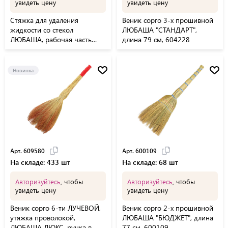
увидеть цену
увидеть цену
Стяжка для удаления
Веник сорго 3-х прошивной
жидкости со стекол
ЛЮБАША "СТАНДАРТ",
ЛЮБАША, рабочая часть
длина 79 см, 604228
24,5 см, пластик, 603612
Новинка
Арт. 609580
Арт. 600109
На складе: 433 шт
На складе: 68 шт
Авторизуйтесь
, чтобы
Авторизуйтесь
, чтобы
увидеть цену
увидеть цену
Веник сорго 6-ти ЛУЧЕВОЙ,
Веник сорго 2-х прошивной
утяжка проволокой,
ЛЮБАША "БЮДЖЕТ", длина
ЛЮБАША ЛЮКС, ручка в
77 см, 600109