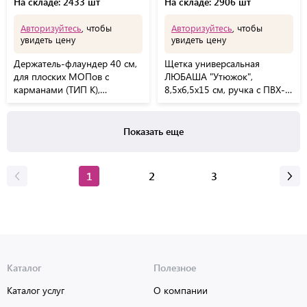
На складе: 2433 шт
На складе: 2906 шт
Авторизуйтесь
, чтобы
Авторизуйтесь
, чтобы
увидеть цену
увидеть цену
Держатель-флаундер 40 см,
Щетка универсальная
для плоских МОПов с
ЛЮБАША "Утюжок",
карманами (ТИП К),
8,5х6,5х15 см, ручка с ПВХ-
крепление еврорезьба,
покрытием, 603632
ЛЮБАША, 603611
Показать еще
1
2
3
Каталог
Полезное
Каталог услуг
О компании