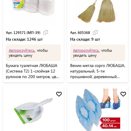
Арт. 129571 (МП-39)
Арт. 605368
На складе: 1246 шт
На складе: 9 шт
Авторизуйтесь
, чтобы
Авторизуйтесь
, чтобы
увидеть цену
увидеть цену
Бумага туалетная ЛЮБАША
Веник-метла сорго ЛЮБАША,
(Система T2) 1-слойная 12
натуральный, 5-ти
рулонов по 200 метров, цвет
прошивной, деревянный
серый, 129571, 129571
черенок 100 см, 400х350
(МП-39)
мм, 605368