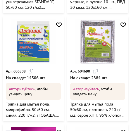
универсальная STANDART,
черные, в рулоне 10 шт., ПВД
50х60 см, 120 г/м2,
30 мкм, 120x160 см,
оранжевая, ЛЮБАША, К4118,
ЛЮБАША эконом, 608917
605498
Арт. 606308
Арт. 604690
На складе: 14506 шт
На складе: 2384 шт
Авторизуйтесь
, чтобы
Авторизуйтесь
, чтобы
увидеть цену
увидеть цену
Тряпка для мытья пола,
Тряпка для мытья пола
микрофибра, 50х60 см,
50х60 см, плотность 240 г/
синяя, 220 г/м2, ЛЮБАША,
м2, серое ХПП, 95% хлопок,
606308
5% полиэфир, ЛЮБАША,
604690