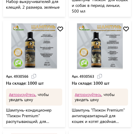
Набор выкручивателей для
и собак в период линьки,
клещей, 2 размера, зелёные
500 мл
Арт. 4930566
Арт. 4930563
На складе: 1000 шт
На складе: 1000 шт
Авторизуйтесь
, чтобы
Авторизуйтесь
, чтобы
увидеть цену
увидеть цену
Шампунь-кондиционер
Шампунь "Пижон Premium"
"Пижон Premium"
антипаразитарный для
распутывающий, для
кошек и котят двойная
длинношёрстных кошек, 250
защита, 250 мл
мл