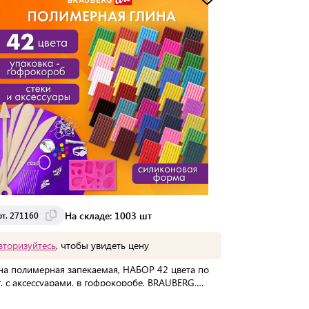
Доставка от 2 до 3 дней
На складе: 1003 шт
рт. 271160
вторизуйтесь
, чтобы увидеть цену
на полимерная запекаемая, НАБОР 42 цвета по
г, с аксессуарами, в гофрокоробе, BRAUBERG,
160
упаковке:
10 шт