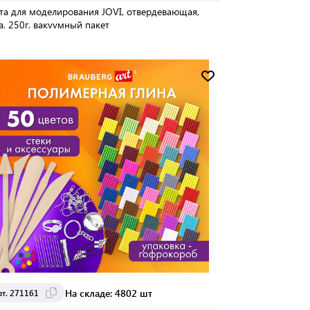
та для моделирования JOVI, отвердевающая,
а, 250г, вакуумный пакет
Мин. партия:
1 шт
Доставка от 2 до 3 дней
На складе: 4802 шт
рт. 271161