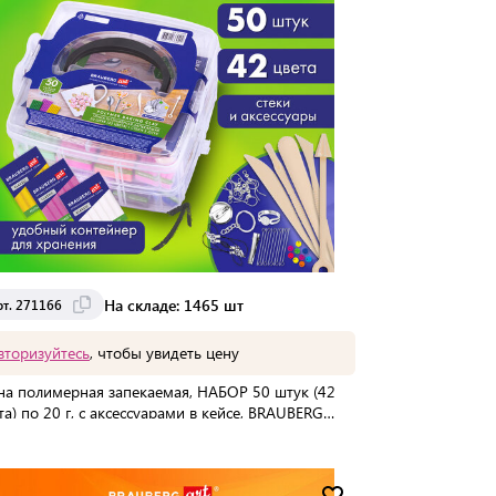
На складе: 1465 шт
рт. 271166
вторизуйтесь
, чтобы увидеть цену
на полимерная запекаемая, НАБОР 50 штук (42
та) по 20 г, с аксессуарами в кейсе, BRAUBERG
, 271166
упаковке:
8 шт
Мин. партия:
1 шт