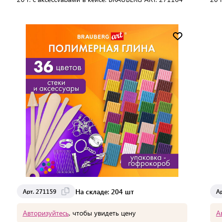
271
В упаковке:
8 шт
В 
Мин. партия:
1 шт
Доставка от 2 до 3 дней
На складе: 204 шт
Арт. 271159
Ар
Авторизуйтесь
, чтобы увидеть цену
А