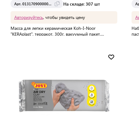
На складе: 307 шт
Арт. 013170900000RU
Ар
Авторизуйтесь
, чтобы увидеть цену
А
Масса для лепки керамическая Koh-I-Noor
Наб
"KERAplast", терракот, 300г, вакуумный пакет,
пас
европодвес
чем
Мин. партия:
1 шт
Доставка от 2 до 3 дней