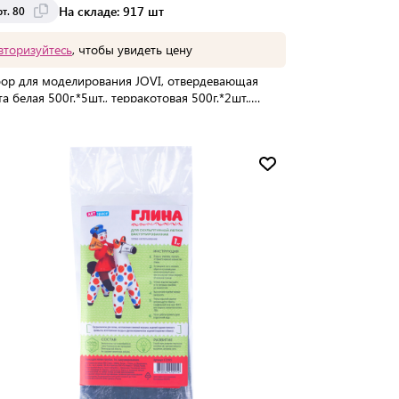
На складе: 917 шт
т. 80
вторизуйтесь
, чтобы увидеть цену
ор для моделирования JOVI, отвердевающая
та белая 500г.*5шт., терракотовая 500г.*2шт.,
одан
Мин. партия:
1 шт
Доставка от 2 до 3 дней