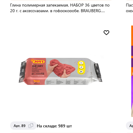
Глина полимерная запекаемая, НАБОР 36 цветов по
Пас
20 г, с аксессуарами, в гофрокоробе, BRAUBERG,
охр
271159
В упаковке:
12 шт
Мин. партия:
1 шт
Доставка от 2 до 3 дней
На складе: 989 шт
Арт. 89
А