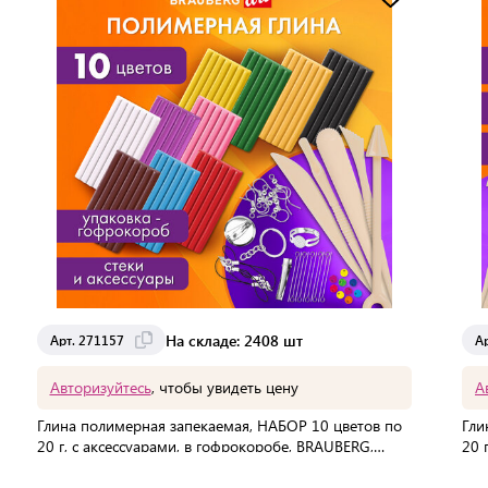
Доставка от 2 до 3 дней
На складе: 2408 шт
Арт. 271157
А
Авторизуйтесь
, чтобы увидеть цену
А
Глина полимерная запекаемая, НАБОР 10 цветов по
Гли
20 г, с аксессуарами, в гофрокоробе, BRAUBERG,
20 
271157
271
В упаковке:
24 шт
В 