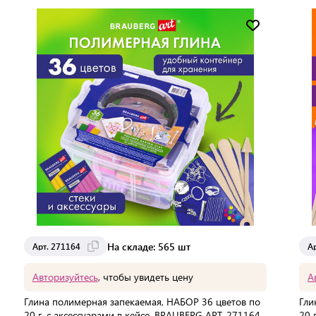
Мин. партия:
1 шт
Доставка от 2 до 3 дней
На складе: 565 шт
Арт. 271164
А
Авторизуйтесь
, чтобы увидеть цену
А
Глина полимерная запекаемая, НАБОР 36 цветов по
Гли
20 г, с аксессуарами в кейсе, BRAUBERG ART, 271164
20 