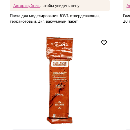
Авторизуйтесь
, чтобы увидеть цену
А
Паста для моделирования JOVI, отвердевающая,
Гли
терракотовый, 1кг, вакуумный пакет
20 
271
Мин. партия:
1 шт
В 
Доставка от 2 до 3 дней