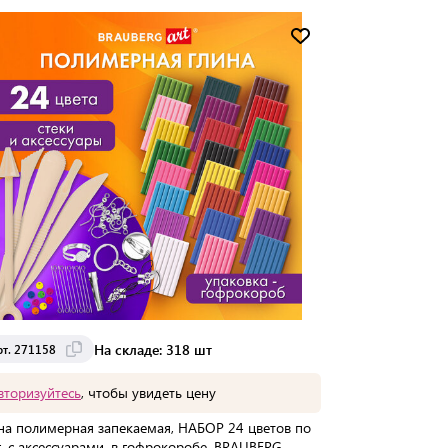
Мин. партия:
1 шт
Доставка от 2 до 3 дней
На складе: 318 шт
рт. 271158
вторизуйтесь
, чтобы увидеть цену
на полимерная запекаемая, НАБОР 24 цветов по
г, с аксессуарами, в гофрокоробе, BRAUBERG,