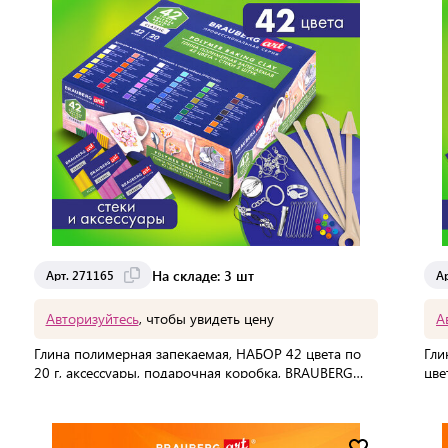
На складе: 3 шт
Арт. 271165
А
Авторизуйтесь
, чтобы увидеть цену
А
Глина полимерная запекаемая, НАБОР 42 цвета по
Гли
20 г, аксессуары, подарочная коробка, BRAUBERG
цве
ART, 271165
ART
В упаковке:
8 шт
В 
Мин. партия:
1 шт