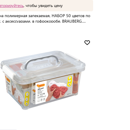
вторизуйтесь
, чтобы увидеть цену
на полимерная запекаемая, НАБОР 50 цветов по
г, с аксессуарами, в гофрокоробе, BRAUBERG,
161
упаковке:
10 шт
Мин. партия:
1 шт
Доставка от 2 до 3 дней