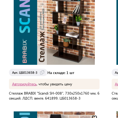
На складе: 1 шт
Арт. ЦБ013658-3
А
Авторизуйтесь
, чтобы увидеть цену
А
Стеллаж BRABIX "Scandi SH-008", 730х250х1760 мм, 6
Сте
секций, ЛДСП, венге, 641899, ЦБ013658-3
сек
В упаковке:
1 шт
В 
Мин. партия:
1 шт