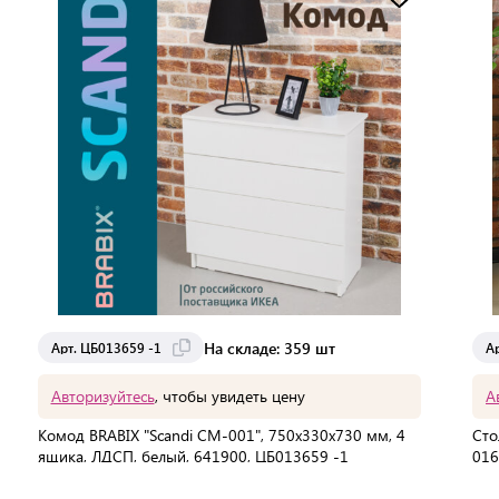
Доставка от 2 до 3 дней
На складе: 359 шт
Арт. ЦБ013659 -1
А
Авторизуйтесь
, чтобы увидеть цену
А
Комод BRABIX "Scandi CM-001", 750х330х730 мм, 4
Сто
ящика, ЛДСП, белый, 641900, ЦБ013659 -1
016
ЦБ0
В упаковке:
1 шт
В 