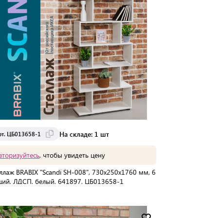
На складе: 1 шт
рт. ЦБ013658-1
вторизуйтесь
, чтобы увидеть цену
ллаж BRABIX "Scandi SH-008", 730х250х1760 мм, 6
ций, ЛДСП, белый, 641897, ЦБ013658-1
упаковке:
1 шт
Мин. партия:
1 шт