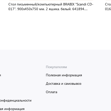
Стол письменный/компьютерный BRABIX "Scandi CD-
Сто
017", 900х450х750 мм, 2 ящика, белый, 641894,
016
ЦБ013706-1
641
В упаковке:
1 шт
В 
Мин. партия:
1 шт
Доставка от 2 до 3 дней
Покупателям
и
Полезная информация
Доставка и самовывоз
Оплата
онфиденциальности
ая информация