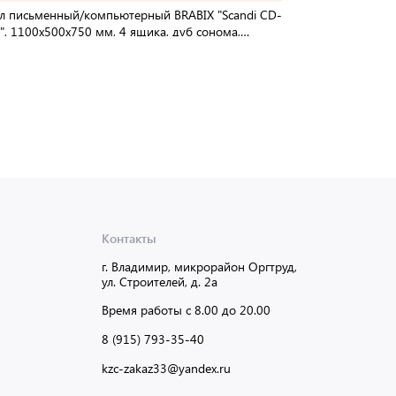
л письменный/компьютерный BRABIX "Scandi CD-
", 1100х500х750 мм, 4 ящика, дуб сонома,
892, ЦБ013707-2
упаковке:
1 шт
Мин. партия:
1 шт
Доставка от 2 до 3 дней
Контакты
г. Владимир, микрорайон Оргтруд,
ул. Строителей, д. 2а
Время работы с 8.00 до 20.00
8 (915) 793-35-40
kzc-zakaz33@yandex.ru