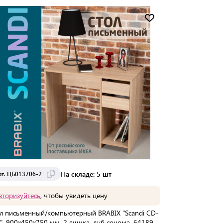
Мин. партия:
1 шт
Доставка от 2 до 3 дней
На складе: 5 шт
рт. ЦБ013706-2
вторизуйтесь
, чтобы увидеть цену
л письменный/компьютерный BRABIX "Scandi CD-
", 900х450х750 мм, 2 ящика, дуб сонома, 641895,