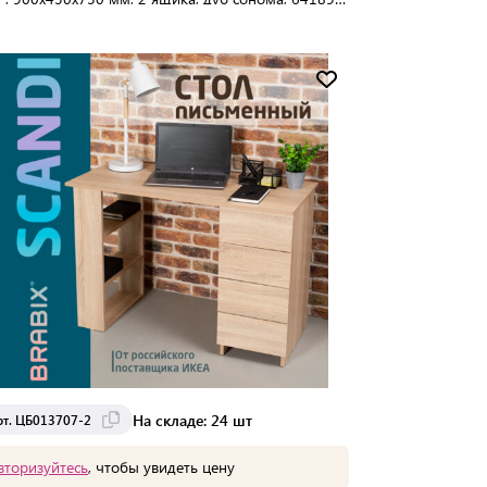
13706-2
упаковке:
1 шт
Мин. партия:
1 шт
Доставка от 2 до 3 дней
На складе: 24 шт
рт. ЦБ013707-2
вторизуйтесь
, чтобы увидеть цену