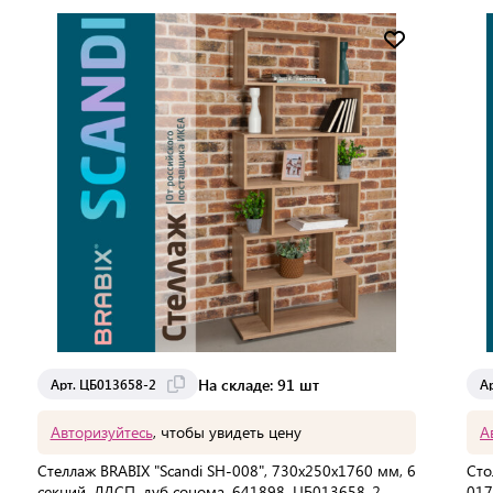
Мин. партия:
1 шт
Доставка от 2 до 3 дней
На складе: 91 шт
Арт. ЦБ013658-2
А
Авторизуйтесь
, чтобы увидеть цену
А
Стеллаж BRABIX "Scandi SH-008", 730х250х1760 мм, 6
Сто
секций, ЛДСП, дуб сонома, 641898, ЦБ013658-2
017