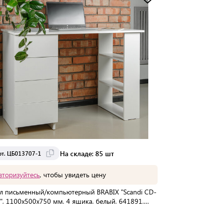
Доставка от 2 до 3 дней
На складе: 85 шт
рт. ЦБ013707-1
вторизуйтесь
, чтобы увидеть цену
л письменный/компьютерный BRABIX "Scandi CD-
", 1100х500х750 мм, 4 ящика, белый, 641891,
13707-1
упаковке:
1 шт