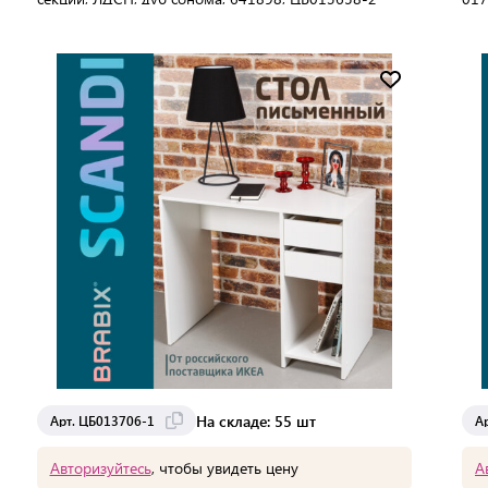
ЦБ0
В упаковке:
1 шт
В 
Мин. партия:
1 шт
Доставка от 2 до 3 дней
На складе: 55 шт
Арт. ЦБ013706-1
А
Авторизуйтесь
, чтобы увидеть цену
А