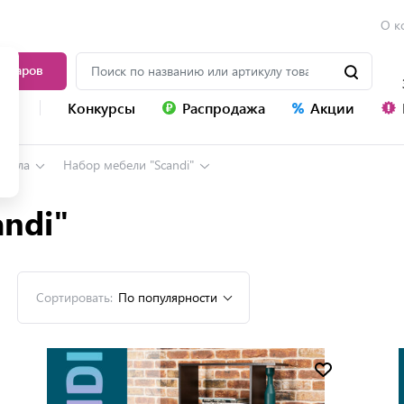
О к
товаров
уг
Конкурсы
Распродажа
Акции
онала
Набор мебели "Scandi"
ndi"
Сортировать:
По популярности