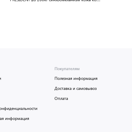
641942
В упаковке:
1 шт
Мин. партия:
1 шт
Доставка от 2 до 3 дней
Покупателям
и
Полезная информация
Доставка и самовывоз
Оплата
онфиденциальности
ая информация