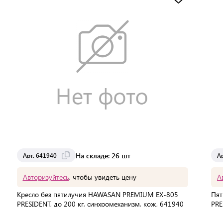
Доставка от 2 до 3 дней
На складе: 26 шт
Арт. 641940
А
Авторизуйтесь
, чтобы увидеть цену
А
Кресло без пятилучия HAWASAN PREMIUM EX-805
Пят
PRESIDENT, до 200 кг, синхромеханизм, кож, 641940
PRE
В упаковке:
1 шт
В 