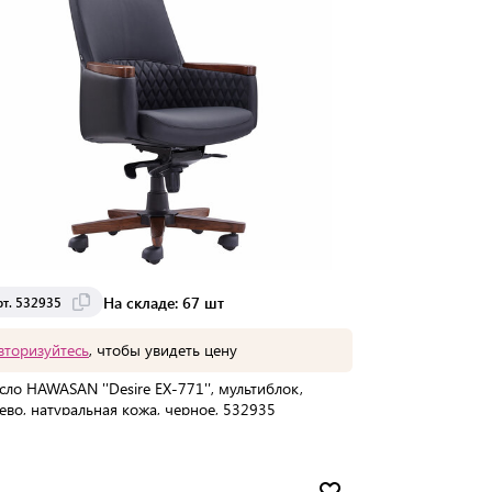
На складе: 67 шт
рт. 532935
вторизуйтесь
, чтобы увидеть цену
сло HAWASAN ''Desire EX-771'', мультиблок,
ево, натуральная кожа, черное, 532935
упаковке:
1 шт
Мин. партия:
1 шт