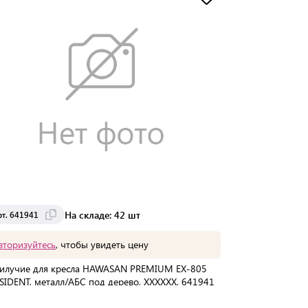
Доставка от 2 до 3 дней
На складе: 42 шт
рт. 641941
вторизуйтесь
, чтобы увидеть цену
илучие для кресла HAWASAN PREMIUM EX-805
SIDENT, металл/АБС под дерево, ХХХХХХ, 641941
упаковке:
1 шт