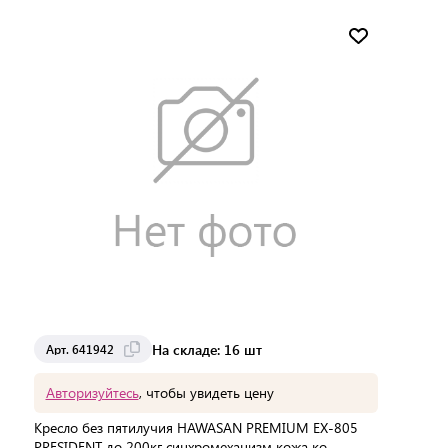
Мин. партия:
1 шт
Доставка от 2 до 3 дней
На складе: 16 шт
Арт. 641942
Авторизуйтесь
, чтобы увидеть цену
Кресло без пятилучия HAWASAN PREMIUM EX-805
PRESIDENT до 200кг синхромеханизм кожа ко,