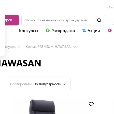
О к
товаров
уг
Конкурсы
Распродажа
Акции
аксессуары
Кресла PREMIUM HAWASAN
 HAWASAN
Сортировать:
По популярности