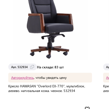
На складе: 83 шт
Арт. 532934
А
Авторизуйтесь
, чтобы увидеть цену
А
Кресло HAWASAN ''Overlord EX-770'', мультиблок,
Кре
дерево, натуральная кожа, черное, 532934
дер
В упаковке:
1 шт
В 
Мин. партия:
1 шт