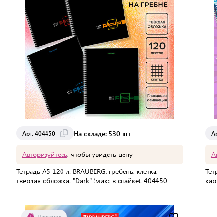
На складе: 530 шт
Арт. 404450
А
Авторизуйтесь
, чтобы увидеть цену
А
Тетрадь А5 120 л. BRAUBERG, гребень, клетка,
Тет
твёрдая обложка, "Dark" (микс в спайке), 404450
кар
В упаковке:
32 шт
В 
Мин. партия:
1 шт
Новинка