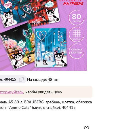
На складе: 48 шт
рт. 404415
вторизуйтесь
, чтобы увидеть цену
радь А5 80 л. BRAUBERG, гребень, клетка, обложка
тон, "Anime Cats" (микс в спайке), 404415
упаковке:
56 шт
Мин. партия:
1 шт