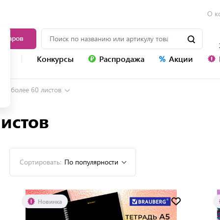
О к
товаров
уг
Конкурсы
Распродажа
Акции
ади более 60 листов
листов
Сортировать:
По популярности
Новинка