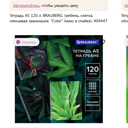
Авторизуйтесь
, чтобы увидеть цену
А
Тетрадь А5 120 л. BRAUBERG, гребень, клетка,
Тет
глянцевая ламинация, "Color" (микс в спайке), 404447
обл
В упаковке:
40 шт
В 
Мин. партия:
1 шт
Новинка
Доставка от 2 до 3 дней