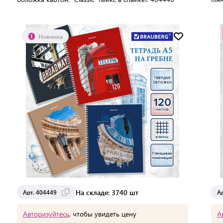
спа
В упаковке:
40 шт
В 
Мин. партия:
1 шт
Новинка
Доставка от 2 до 3 дней
На складе: 3740 шт
Арт. 404449
А
Авторизуйтесь
, чтобы увидеть цену
А