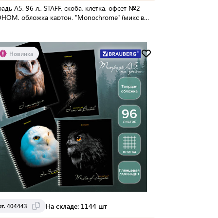
радь А5, 96 л., STAFF, скоба, клетка, офсет №2
НОМ, обложка картон, "Monochrome" (микс в
йке), 404442
упаковке:
50 шт
Мин. партия:
1 шт
Новинка
Доставка от 2 до 3 дней
На складе: 1144 шт
рт. 404443