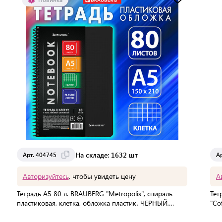
Доставка от 2 до 3 дней
На складе: 1632 шт
Арт. 404745
А
Авторизуйтесь
, чтобы увидеть цену
А
Тетрадь А5 80 л. BRAUBERG "Metropolis", спираль
Тет
пластиковая, клетка, обложка пластик, ЧЕРНЫЙ,
"Co
404745
В упаковке:
40 шт
В 