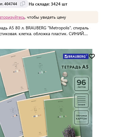
На складе: 3424 шт
рт. 404744
вторизуйтесь
, чтобы увидеть цену
радь А5 80 л. BRAUBERG "Metropolis", спираль
стиковая, клетка, обложка пластик, СИНИЙ,
744
упаковке:
40 шт
Мин. партия:
1 шт
Доставка от 2 до 3 дней