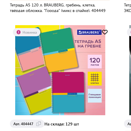
Тетрадь А5 120 л. BRAUBERG, гребень, клетка,
Тет
твёрдая обложка, "Города" (микс в спайке), 404449
ЭКО
спа
В упаковке:
32 шт
В 
Мин. партия:
1 шт
Новинка
Доставка от 2 до 3 дней
На складе: 129 шт
Арт. 404447
А