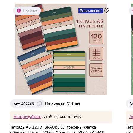
Мин. партия:
1 шт
Новинка
Доставка от 2 до 3 дней
На складе: 511 шт
Арт. 404446
А
Авторизуйтесь
, чтобы увидеть цену
А
Тетрадь А5 120 л. BRAUBERG, гребень, клетка,
Тет
обложка картон, "Classic" (микс в спайке), 404446
гля