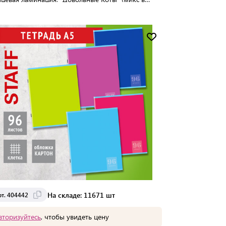
йке), 404417
упаковке:
56 шт
Мин. партия:
1 шт
Доставка от 2 до 3 дней
На складе: 11671 шт
рт. 404442
вторизуйтесь
, чтобы увидеть цену