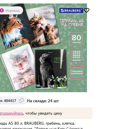
Мин. партия:
1 шт
Новинка
Доставка от 2 до 3 дней
На складе: 24 шт
рт. 404417
вторизуйтесь
, чтобы увидеть цену
радь А5 80 л. BRAUBERG, гребень, клетка,
нцевая ламинация, "Довольные Коты" (микс в