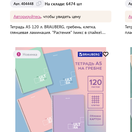
На складе: 6474 шт
Арт. 404448
А
Авторизуйтесь
, чтобы увидеть цену
А
Тетрадь А5 120 л. BRAUBERG, гребень, клетка,
Тет
глянцевая ламинация, "Растения" (микс в спайке),
пла
404448
404
В упаковке:
40 шт
В 
Мин. партия:
1 шт
Новинка
Доставка от 2 до 3 дней