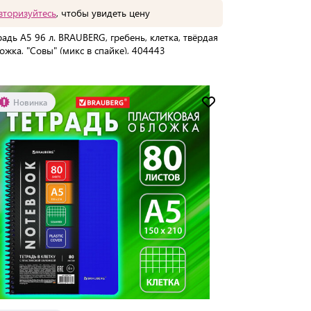
вторизуйтесь
, чтобы увидеть цену
радь А5 96 л. BRAUBERG, гребень, клетка, твёрдая
ожка, "Совы" (микс в спайке), 404443
упаковке:
40 шт
Мин. партия:
1 шт
Новинка
Доставка от 2 до 3 дней