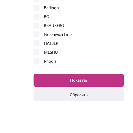
Berlingo
BG
BRAUBERG
Greenwich Line
HATBER
MESHU
Rhodia
STAFF
АЛЬТ
Показать
ОФИСМАГ
Сбросить
ПЗБМ