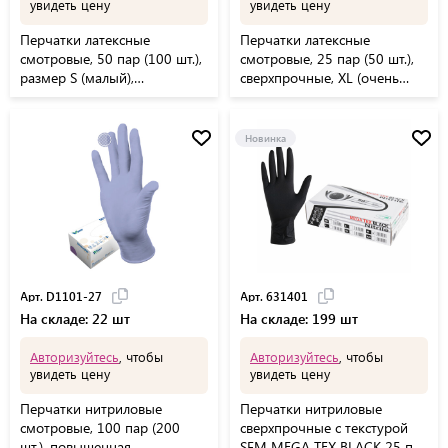
увидеть цену
увидеть цену
Перчатки латексные
Перчатки латексные
смотровые, 50 пар (100 шт.),
смотровые, 25 пар (50 шт.),
размер S (малый),
сверхпрочные, XL (очень
DERMAGRIP Classic, D1501-
большой), DERMAGRIP High
10
Risk, D1404-14
Новинка
Арт. D1101-27
Арт. 631401
На складе: 22 шт
На складе: 199 шт
Авторизуйтесь
, чтобы
Авторизуйтесь
, чтобы
увидеть цену
увидеть цену
Перчатки нитриловые
Перчатки нитриловые
смотровые, 100 пар (200
сверхпрочные с текстурой
шт.), повышенная
SFM MEGA TEX BLACK 25 пар