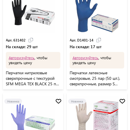
Арт. 631402
Арт. D1401-14
На складе: 29 шт
На складе: 17 шт
Авторизуйтесь
, чтобы
Авторизуйтесь
, чтобы
увидеть цену
увидеть цену
Перчатки нитриловые
Перчатки латексные
сверхпрочные с текстурой
смотровые, 25 пар (50 шт.),
SFM MEGA TEX BLACK 25 пар
сверхпрочные, размер S
(50 штук), размер L
(малый), DERMAGRIP High
(большой)
Risk, D1401-14
Новинка
Новинка