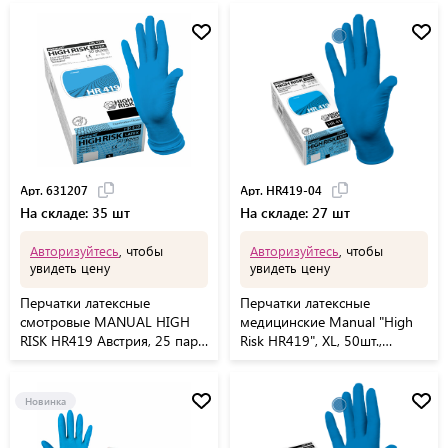
Арт. 631207
Арт. HR419-04
На складе: 35 шт
На складе: 27 шт
Авторизуйтесь
, чтобы
Авторизуйтесь
, чтобы
увидеть цену
увидеть цену
Перчатки латексные
Перчатки латексные
смотровые MANUAL HIGH
медицинские Manual "High
RISK HR419 Австрия, 25 пар
Risk HR419", XL, 50шт.,
(50 шт.), размер XL (очень
неопудренные, особо
большой)
прочные, картонная коробка
Новинка