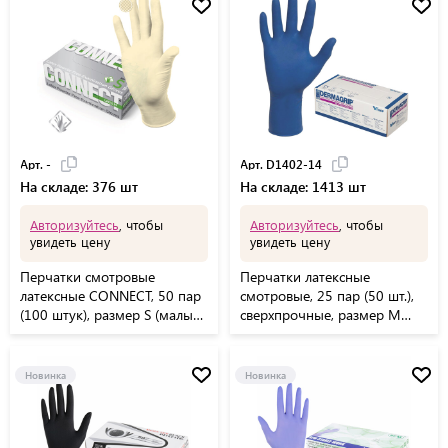
D1102-27
Арт. -
Арт. D1402-14
На складе: 376 шт
На складе: 1413 шт
Авторизуйтесь
, чтобы
Авторизуйтесь
, чтобы
увидеть цену
увидеть цену
Перчатки смотровые
Перчатки латексные
латексные CONNECT, 50 пар
смотровые, 25 пар (50 шт.),
(100 штук), размер S (малые),
сверхпрочные, размер M
-
(средний), DERMAGRIP High
Risk, D1402-14
Новинка
Новинка