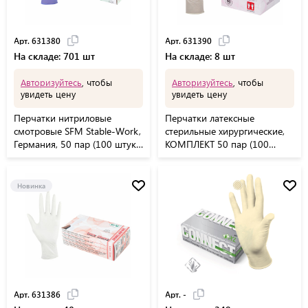
Арт. 631380
Арт. 631390
На складе: 701 шт
На складе: 8 шт
Авторизуйтесь
, чтобы
Авторизуйтесь
, чтобы
увидеть цену
увидеть цену
Перчатки нитриловые
Перчатки латексные
смотровые SFM Stable-Work,
стерильные хирургические,
Германия, 50 пар (100 штук),
КОМПЛЕКТ 50 пар (100
размер L (большой)
штук), неопудренные, размер
М (7,5), SFM
Новинка
Арт. 631386
Арт. -