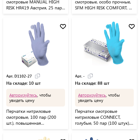
смотровые MANUAL HIGH
смотровые, особо прочные,
RISK HR419 Австрия, 25 пар
SFM HIGH RISK COMFORT, 25
(50 шт.), размер L (большой)
пар (50 штук), размер M
(средний)
Арт. D1102-27
Арт. -
На складе: 10 шт
На складе: 88 шт
Авторизуйтесь
, чтобы
Авторизуйтесь
, чтобы
увидеть цену
увидеть цену
Перчатки нитриловые
Перчатки смотровые
смотровые, 100 пар (200
нитриловые CONNECT,
шт.), повышенная
голубые, 50 пар (100 штук),
чувствительность, размер M
размер XL (очень большие), -
(средний), DERMAGRIP Ultra,