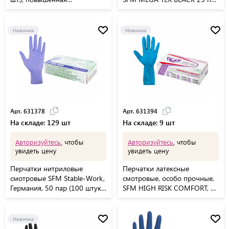
чувствительность, размер S
(50 штук), размер M
(малый), DERMAGRIP Ultra,
(средний)
D1101-27
Новинка
Новинка
Арт. 631378
Арт. 631394
На складе: 129 шт
На складе: 9 шт
Авторизуйтесь
, чтобы
Авторизуйтесь
, чтобы
увидеть цену
увидеть цену
Перчатки нитриловые
Перчатки латексные
смотровые SFM Stable-Work,
смотровые, особо прочные,
Германия, 50 пар (100 штук),
SFM HIGH RISK COMFORT, 25
размер S (малый)
пар (50 штук), размер L
(большой)
Новинка