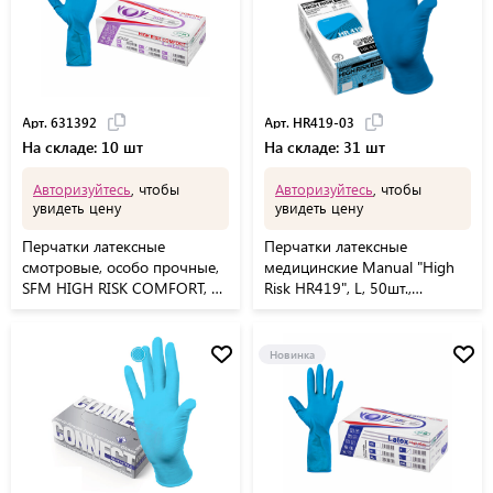
Арт. 631392
Арт. HR419-03
На складе: 10 шт
На складе: 31 шт
Авторизуйтесь
, чтобы
Авторизуйтесь
, чтобы
увидеть цену
увидеть цену
Перчатки латексные
Перчатки латексные
смотровые, особо прочные,
медицинские Manual "High
SFM HIGH RISK COMFORT, 25
Risk HR419", L, 50шт.,
пар (50 штук), размер S
неопудренные, особо
(малый)
прочные, картонная коробка
Новинка