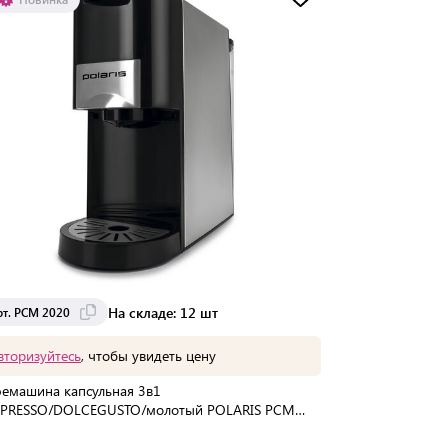
Доставка от 2 до 3 дней
На складе: 12 шт
рт. PCM 2020
вторизуйтесь
, чтобы увидеть цену
емашина капсульная 3в1
PRESSO/DOLCEGUSTO/молотый POLARIS PCM
0, 1450 Вт, объем 0,8 л, 49886
упаковке:
4 шт