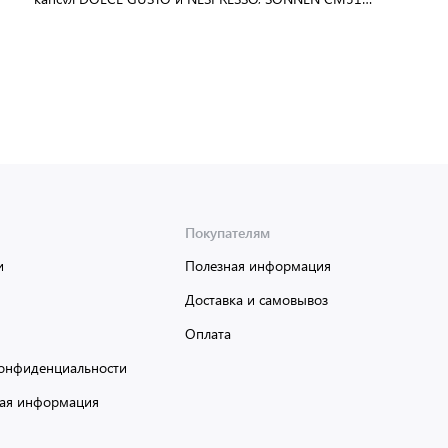
1450 Вт, объем 0,6 л, 456336
В упаковке:
4 шт
Мин. партия:
1 шт
Доставка от 2 до 3 дней
Покупателям
и
Полезная информация
Доставка и самовывоз
Оплата
онфиденциальности
ая информация