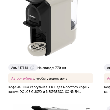
На складе: 770 шт
Арт. 457338
А
Авторизуйтесь
, чтобы увидеть цену
А
Кофемашина капсульная 3 в 1 для молотого кофе и
Коф
капсул DOLCE GUSTO и NESPRESSO, SONNEN
кап
CM510B, 1450 Вт, 0,6 л, бежевая, 457338
CM5
В упаковке:
4 шт
В 
Мин. партия:
1 шт