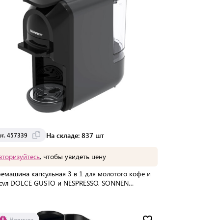
На складе: 837 шт
рт. 457339
вторизуйтесь
, чтобы увидеть цену
емашина капсульная 3 в 1 для молотого кофе и
сул DOLCE GUSTO и NESPRESSO, SONNEN
10G,1450 Вт, 0,6 л, графит, 457339
упаковке:
4 шт
Мин. партия:
1 шт
Новинка