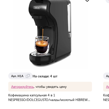
Доставка от 2 до 3 дней
На складе: 4 шт
Арт. H1A
А
Авторизуйтесь
, чтобы увидеть цену
А
Кофемашина капсульная 4 в 1
Коф
NESPRESSO/DOLCEGUSTO/чалды/молотый HIBREW
NES
H1A, 1450 Вт, объем 0,7 л, черная
202
В упаковке:
6 шт
В 