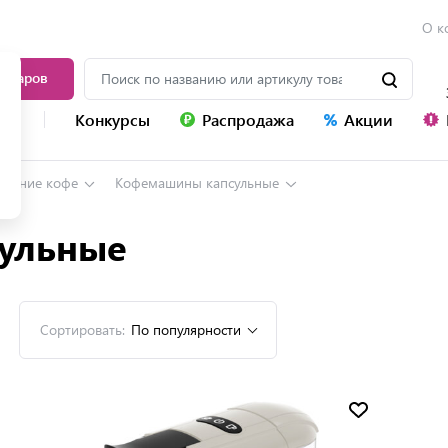
О к
товаров
уг
Конкурсы
Распродажа
Акции
вление кофе
Кофемашины капсульные
ульные
Сортировать:
По популярности