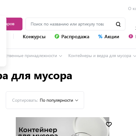
О к
товаров
уг
Конкурсы
Распродажа
Акции
зяйственные принадлежности
Контейнеры и ведра для мусора
ра для мусора
Сортировать:
По популярности