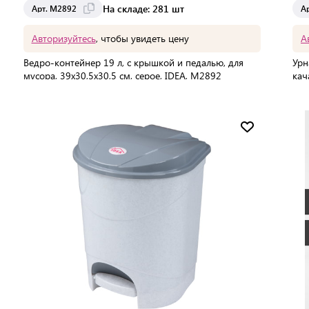
На складе: 281 шт
Арт. М2892
А
Авторизуйтесь
, чтобы увидеть цену
А
Ведро-контейнер 19 л, с крышкой и педалью, для
Урн
мусора, 39х30,5х30,5 см, серое, IDEA, М2892
кач
ста
В упаковке:
4 шт
В 
Мин. партия:
1 шт
Доставка от 2 до 3 дней