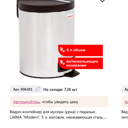
Доставка от 2 до 3 дней
На складе: 728 шт
Арт. 606301
А
Авторизуйтесь
, чтобы увидеть цену
А
Ведро-контейнер для мусора (урна) с педалью
Вед
LAIMA "Modern", 5 л, матовое, нержавеющая сталь,
лит
606301
хро
В упаковке:
6 шт
В 