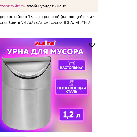
вторизуйтесь
, чтобы увидеть цену
ро-контейнер 15 л, с крышкой (качающейся), для
ора,"Свинг", 47х27х23 см, серое, IDEA, М 2462
упаковке:
8 шт
Мин. партия:
1 шт
Доставка от 2 до 3 дней