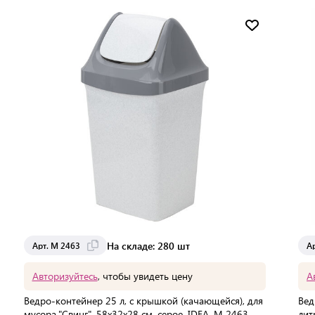
Мин. партия:
1 шт
Доставка от 2 до 3 дней
На складе: 280 шт
Арт. М 2463
А
Авторизуйтесь
, чтобы увидеть цену
А
Ведро-контейнер 25 л, с крышкой (качающейся), для
Вед
мусора,"Свинг", 58х32х28 см, серое, IDEA, М 2463
лит