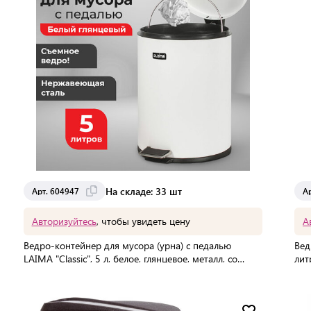
На складе: 33 шт
Арт. 604947
А
Авторизуйтесь
, чтобы увидеть цену
А
Ведро-контейнер для мусора (урна) с педалью
Вед
LAIMA "Classic", 5 л, белое, глянцевое, металл, со
лит
съемным внутренним ведром, 604947
В упаковке:
6 шт
В 
Мин. партия:
1 шт