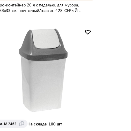
ро-контейнер 20 л с педалью, для мусора,
33х33 см, цвет серый/графит, 428-СЕРЫЙ,
280165
упаковке:
2 шт
Мин. партия:
1 шт
Доставка от 2 до 3 дней
На складе: 100 шт
рт. М 2462