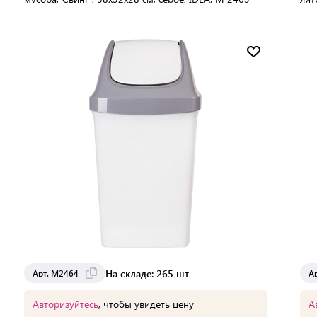
хро
В упаковке:
5 шт
В 
Мин. партия:
1 шт
Доставка от 2 до 3 дней
На складе: 265 шт
Арт. М2464
А
Авторизуйтесь
, чтобы увидеть цену
А