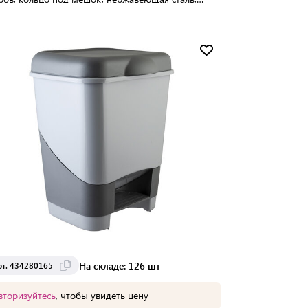
м
упаковке:
1 шт
Мин. партия:
1 шт
Доставка от 2 до 3 дней
На складе: 126 шт
рт. 434280165
вторизуйтесь
, чтобы увидеть цену