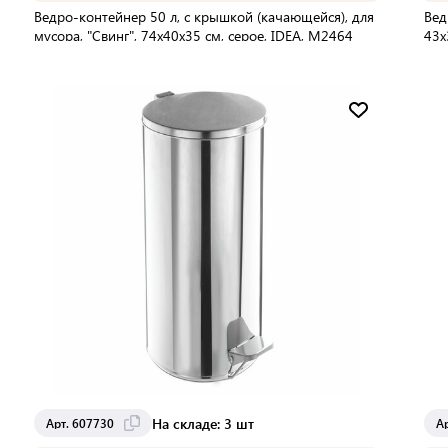
Ведро-контейнер 50 л, с крышкой (качающейся), для
Вед
мусора, "Свинг", 74х40х35 см, серое, IDEA, М2464
43х
434
В упаковке:
3 шт
В 
Мин. партия:
1 шт
Доставка от 2 до 3 дней
На складе: 3 шт
Арт. 607730
А