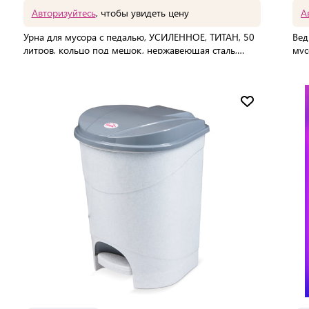
Авторизуйтесь
, чтобы увидеть цену
А
Урна для мусора с педалью, УСИЛЕННОЕ, ТИТАН, 50
Вед
литров, кольцо под мешок, нержавеющая сталь,
мус
хром
В упаковке:
1 шт
В 
Мин. партия:
1 шт
Доставка от 2 до 3 дней