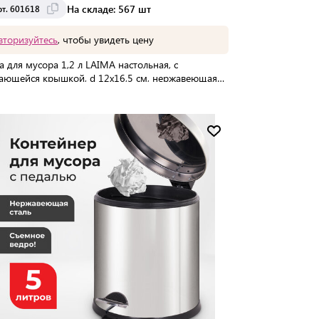
На складе: 567 шт
рт. 601618
вторизуйтесь
, чтобы увидеть цену
а для мусора 1,2 л LAIMA настольная, с
ающейся крышкой, d 12х16,5 см, нержавеющая
ль, матовая, 601618
упаковке:
24 шт
Мин. партия:
1 шт
Доставка от 2 до 3 дней