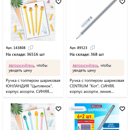
Арт. 143808
Арт. 89523
На складе: 36516 шт
На складе: 368 шт
Авторизуйтесь
, чтобы
Авторизуйтесь
, чтобы
увидеть цену
увидеть цену
Ручка с топпером шариковая
Ручка с топпером шариковая
ЮНЛАНДИЯ "Цыпленок",
CENTRUM "Кот", СИНЯЯ,
корпус ассорти, СИНЯЯ,
корпус ассорти, линия
пишущий узел 0,7 мм,
письма 0,7 мм, дисплей,
143808
89523
Новинка