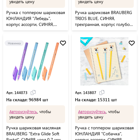
увидеть цену
увидеть цену
Ручка с топпером шариковая
Ручка шариковая BRAUBERG
ЮНЛАНДИЯ "Лебедь",
TRIOS BLUE, СИНЯЯ,
корпус ассорти, СИНЯЯ,
трехгранная, корпус голубой,
пишущий узел 0,7 мм,
игольчатый узел 0,7 мм,
143801
линия 0,5 мм, 144158
Новинка
Арт. 144073
Арт. 143807
На складе: 96984 шт
На складе: 15311 шт
Авторизуйтесь
, чтобы
Авторизуйтесь
, чтобы
увидеть цену
увидеть цену
Ручка шариковая масляная
Ручка с топпером шариковая
BRAUBERG "Extra Glide Soft
ЮНЛАНДИЯ "Собачка",
Pastel", СИНЯЯ, узел 0,7 мм,
корпус ассорти, СИНЯЯ,