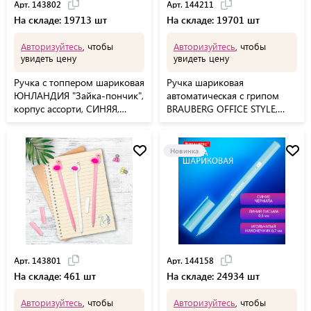
Арт. 143802
Арт. 144211
На складе: 19713 шт
На складе: 19701 шт
Авторизуйтесь
, чтобы
Авторизуйтесь
, чтобы
увидеть цену
увидеть цену
Ручка с топпером шариковая
Ручка шариковая
ЮНЛАНДИЯ "Зайка-пончик",
автоматическая с грипом
корпус ассорти, СИНЯЯ,
BRAUBERG OFFICE STYLE,
пишущий узел 0,7 мм,
КРАСНАЯ, узел 0,7 мм, линия
143802
0,35 мм, тонированный
корпус, 144211
Новинка
Арт. 143801
Арт. 144158
На складе: 461 шт
На складе: 24934 шт
Авторизуйтесь
, чтобы
Авторизуйтесь
, чтобы