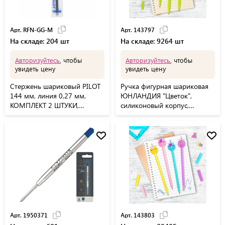
Арт. RFN-GG-M
Арт. 143797
На складе: 204 шт
На складе: 9264 шт
Авторизуйтесь
, чтобы
Авторизуйтесь
, чтобы
увидеть цену
увидеть цену
Стержень шариковый PILOT
Ручка фигурная шариковая
144 мм, линия 0,27 мм,
ЮНЛАНДИЯ "Цветок",
КОМПЛЕКТ 2 ШТУКИ,
силиконовый корпус,
СИНИЙ, узел 1 мм, RFN-GG-
ассорти, СИНЯЯ, пишущий
M
узел 0,7 мм, 143797
Арт. 1950371
Арт. 143803