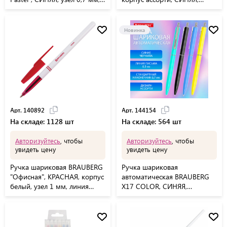
линия письма 0,35 мм,
пишущий узел 0,7 мм,
144073
143807
Новинка
Арт. 140892
Арт. 144154
На складе: 1128 шт
На складе: 564 шт
Авторизуйтесь
, чтобы
Авторизуйтесь
, чтобы
увидеть цену
увидеть цену
Ручка шариковая BRAUBERG
Ручка шариковая
"Офисная", КРАСНАЯ, корпус
автоматическая BRAUBERG
белый, узел 1 мм, линия
X17 COLOR, СИНЯЯ,
письма 0,5 мм, 140892
стандартный узел 0,7 мм,
линия письма 0,5 мм,
144154