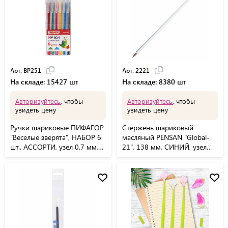
Арт. BP251
Арт. 2221
На складе: 15427 шт
На складе: 8380 шт
Авторизуйтесь
, чтобы
Авторизуйтесь
, чтобы
увидеть цену
увидеть цену
Ручки шариковые ПИФАГОР
Стержень шариковый
"Веселые зверята", НАБОР 6
масляный PENSAN "Global-
шт., АССОРТИ, узел 0,7 мм,
21", 138 мм, СИНИЙ, узел
линия письма 0,35 мм,
0,5 мм, линия письма 0,3 мм,
143337, BP251
2221