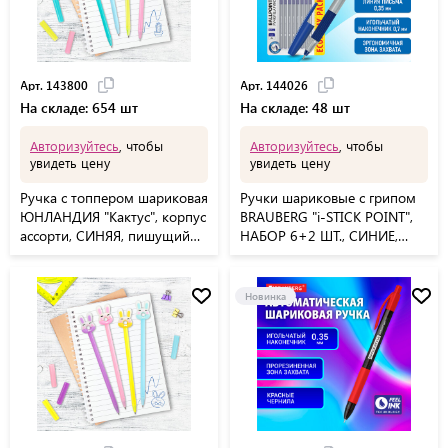
Арт. 143800
Арт. 144026
На складе: 654 шт
На складе: 48 шт
Авторизуйтесь
, чтобы
Авторизуйтесь
, чтобы
увидеть цену
увидеть цену
Ручка с топпером шариковая
Ручки шариковые с грипом
ЮНЛАНДИЯ "Кактус", корпус
BRAUBERG "i-STICK POINT",
ассорти, СИНЯЯ, пишущий
НАБОР 6+2 ШТ., СИНИЕ,
узел 0,7 мм, 143800
линия письма 0,35 мм,
блистер, 144026
Новинка