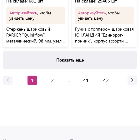
На складе: 681 шт
На складе: 29405 шт
Авторизуйтесь
, чтобы
Авторизуйтесь
, чтобы
увидеть цену
увидеть цену
Стержень шариковый
Ручка с топпером шариковая
PARKER "Quinkflow",
ЮНЛАНДИЯ "Единорог-
металлический, 98 мм, узел
пончик", корпус ассорти,
1 мм, блистер, синий,
СИНЯЯ, пишущий узел 0,7
1950371
мм, 143803
Показать еще
1
2
41
42
...