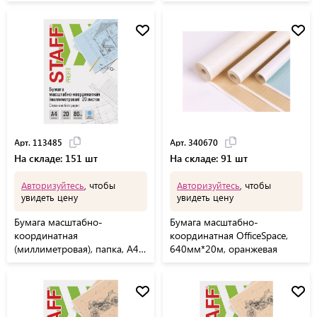
А4, голубая, 20 листов,
ПЛОТНАЯ 80 г/м2, STAFF,
113490
Арт. 113485
Арт. 340670
На складе: 151 шт
На складе: 91 шт
Авторизуйтесь
, чтобы
Авторизуйтесь
, чтобы
увидеть цену
увидеть цену
Бумага масштабно-
Бумага масштабно-
координатная
координатная OfficeSpace,
(миллиметровая), папка, А4,
640мм*20м, оранжевая
голубая, 20 листов, ПЛОТНАЯ
80 г/м2, STAFF, 113485