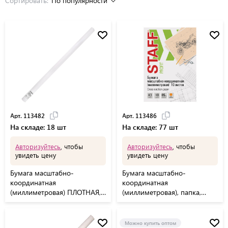
Сортировать:
По популярности
Арт. 113482
Арт. 113486
На складе: 18 шт
На складе: 77 шт
Авторизуйтесь
, чтобы
Авторизуйтесь
, чтобы
увидеть цену
увидеть цену
Бумага масштабно-
Бумага масштабно-
координатная
координатная
(миллиметровая) ПЛОТНАЯ,
(миллиметровая), папка,
рулон 640 мм х 10 м,
БОЛЬШОЙ ФОРМАТ А3,
оранжевая, 80 г/м2, STAFF,
оранжевая, 10 листов, 65 г/
113482
м2, STAFF, 113486
Можно купить оптом