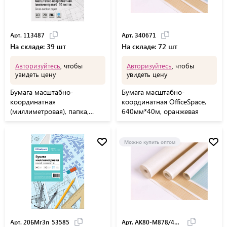
Арт. 113487
Арт. 340671
На складе: 39 шт
На складе: 72 шт
Авторизуйтесь
, чтобы
Авторизуйтесь
, чтобы
увидеть цену
увидеть цену
Бумага масштабно-
Бумага масштабно-
координатная
координатная OfficeSpace,
(миллиметровая), папка,
640мм*40м, оранжевая
БОЛЬШОЙ ФОРМАТ А3,
голубая, 20 листов, ПЛОТНАЯ
80 г/м2, STAFF, 113487
Можно купить оптом
Арт. 20БМг3п_53585
Арт. АК80-М878/40БО (10)