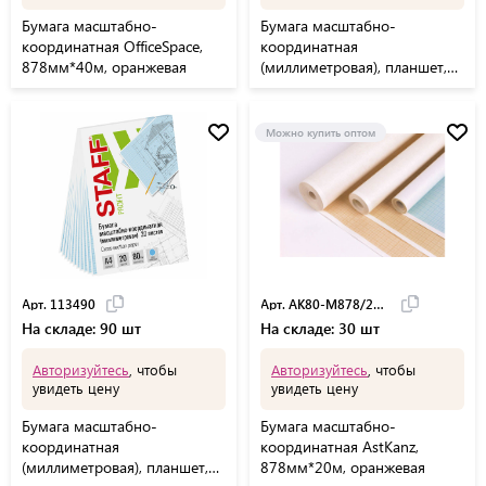
Бумага масштабно-
Бумага масштабно-
координатная OfficeSpace,
координатная
878мм*40м, оранжевая
(миллиметровая), планшет,
БОЛЬШОЙ ФОРМАТ А3,
голубая, 20 листов, ПЛОТНАЯ
80 г/м2, STAFF, 113491
Можно купить оптом
Арт. 113490
Арт. АК80-М878/20БО (15)
На складе: 90 шт
На складе: 30 шт
Авторизуйтесь
, чтобы
Авторизуйтесь
, чтобы
увидеть цену
увидеть цену
Бумага масштабно-
Бумага масштабно-
координатная
координатная AstKanz,
(миллиметровая), планшет,
878мм*20м, оранжевая