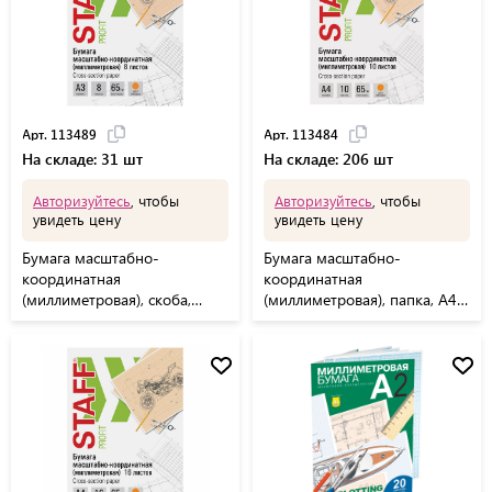
Арт. 113489
Арт. 113484
На складе: 31 шт
На складе: 206 шт
Авторизуйтесь
, чтобы
Авторизуйтесь
, чтобы
увидеть цену
увидеть цену
Бумага масштабно-
Бумага масштабно-
координатная
координатная
(миллиметровая), скоба,
(миллиметровая), папка, А4,
БОЛЬШОЙ ФОРМАТ А3,
оранжевая, 10 листов, 65 г/
оранжевая, 8 листов, 65 г/м2,
м2, STAFF, 113484
STAFF, 113489