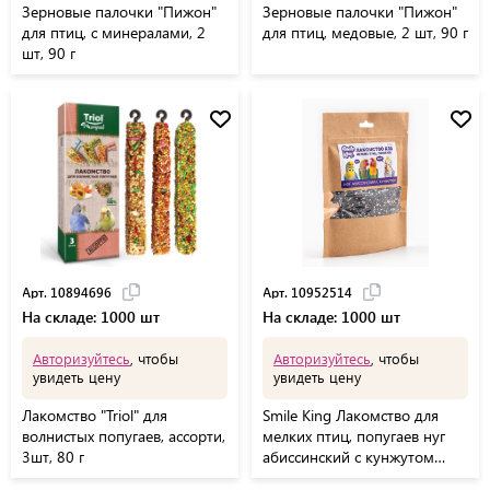
Зерновые палочки "Пижон"
Зерновые палочки "Пижон"
для птиц, с минералами, 2
для птиц, медовые, 2 шт, 90 г
шт, 90 г
Арт. 10894696
Арт. 10952514
На складе: 1000 шт
На складе: 1000 шт
Авторизуйтесь
, чтобы
Авторизуйтесь
, чтобы
увидеть цену
увидеть цену
Лакомство "Triol" для
Smile King Лакомство для
волнистых попугаев, ассорти,
мелких птиц, попугаев нуг
3шт, 80 г
абиссинский с кунжутом
100г.