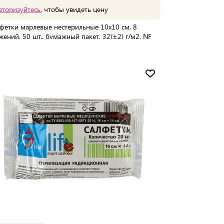
вторизуйтесь
, чтобы увидеть цену
фетки марлевые нестерильные 10х10 см, 8
жений, 50 шт., бумажный пакет, 32(±2) г/м2, NF
упаковке:
48 шт
Мин. партия:
1 шт
Доставка от 2 до 3 дней