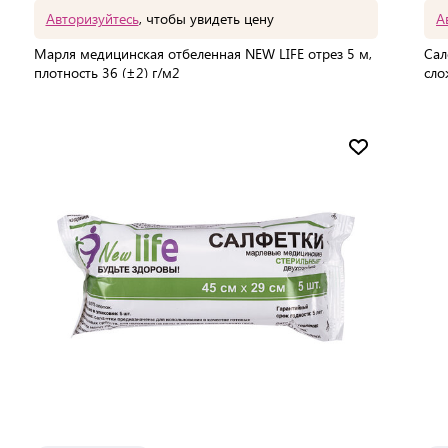
Авторизуйтесь
, чтобы увидеть цену
А
Марля медицинская отбеленная NEW LIFE отрез 5 м,
Сал
плотность 36 (±2) г/м2
сло
В упаковке:
35 шт
В 
Мин. партия:
1 шт
Доставка от 2 до 3 дней