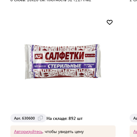
В упаковке:
230 шт
В 
Мин. партия:
1 шт
Доставка от 2 до 3 дней
На складе: 892 шт
Арт. 630600
А
Авторизуйтесь
, чтобы увидеть цену
А