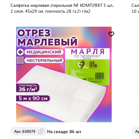
Салфетка марлевая стерильная NF КОМПЛЕКТ 5 шт.,
Сал
2 слоя, 45х29 см, плотность 28 (±2) г/м2
10 
148
В упаковке:
140 шт
В 
Мин. партия:
1 шт
Доставка от 2 до 3 дней
На складе: 86 шт
Арт. 630079
А