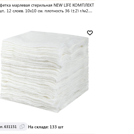
фетка марлевая стерильная NEW LIFE КОМПЛЕКТ
шт., 12 слоев, 10х10 см, плотность 36 (±2) г/м2,
326
упаковке:
50 шт
Мин. партия:
1 шт
Доставка от 2 до 3 дней
На складе: 133 шт
рт. 631151