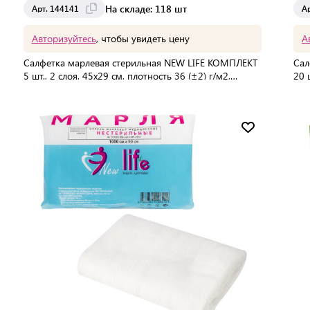
На складе: 118 шт
Арт. 144141
А
Авторизуйтесь
, чтобы увидеть цену
А
Салфетка марлевая стерильная NEW LIFE КОМПЛЕКТ
Сал
5 шт., 2 слоя, 45х29 см, плотность 36 (±2) г/м2,
20 
144141
139
В упаковке:
120 шт
В 
Мин. партия:
1 шт
Доставка от 2 до 3 дней