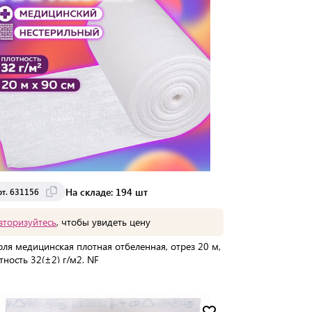
На складе: 194 шт
рт. 631156
вторизуйтесь
, чтобы увидеть цену
ля медицинская плотная отбеленная, отрез 20 м,
тность 32(±2) г/м2, NF
упаковке:
25 шт
Мин. партия:
1 шт