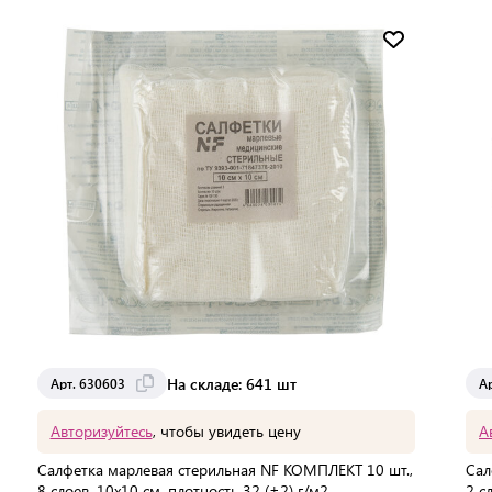
Мин. партия:
1 шт
Доставка от 2 до 3 дней
На складе: 641 шт
Арт. 630603
А
Авторизуйтесь
, чтобы увидеть цену
А
Салфетка марлевая стерильная NF КОМПЛЕКТ 10 шт.,
Сал
8 слоев, 10х10 см, плотность 32 (±2) г/м2
2 с