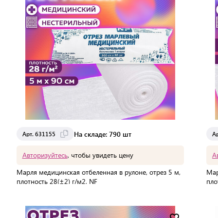
На складе: 790 шт
Арт. 631155
А
Авторизуйтесь
, чтобы увидеть цену
А
Марля медицинская отбеленная в рулоне, отрез 5 м,
Мар
плотность 28(±2) г/м2, NF
пло
В упаковке:
140 шт
В 
Мин. партия:
1 шт