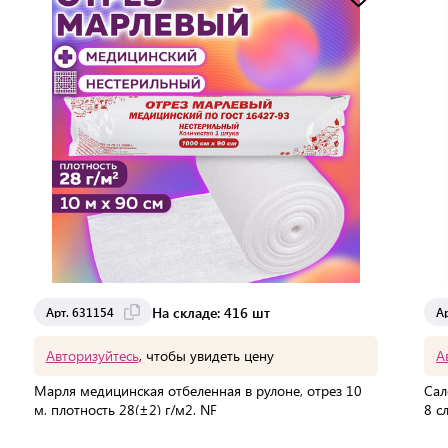
Доставка от 2 до 3 дней
На складе: 416 шт
Арт. 631154
А
Авторизуйтесь
, чтобы увидеть цену
А
Марля медицинская отбеленная в рулоне, отрез 10
Сал
м, плотность 28(±2) г/м2, NF
8 с
В упаковке:
54 шт
В 