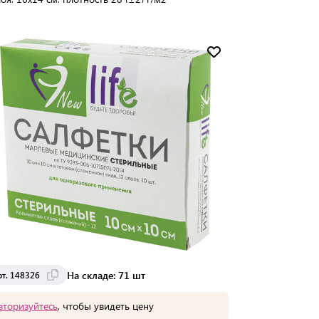
упаковке:
300 шт
Мин. партия:
1 шт
Доставка от 2 до 3 дней
На складе: 71 шт
рт. 148326
вторизуйтесь
, чтобы увидеть цену