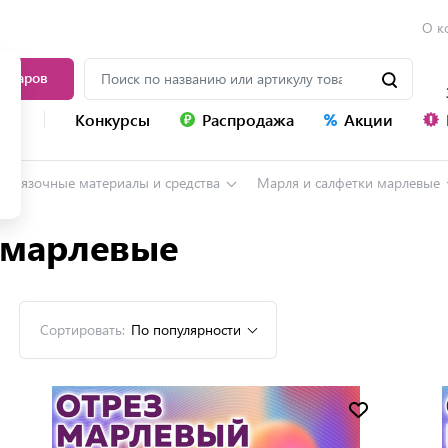
О к
товаров
уг
Конкурсы
Распродажа
Акции
ревязочные материалы и средства
Марля и салфетки марлевые
 марлевые
Сортировать:
По популярности