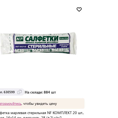
Мин. партия:
1 шт
Доставка от 2 до 3 дней
На складе: 884 шт
рт. 630599
вторизуйтесь
, чтобы увидеть цену
фетка марлевая стерильная NF КОМПЛЕКТ 20 шт.,
лоя, 16х14 см, плотность 28 (±2) г/м2