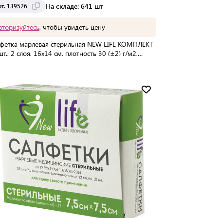
На складе: 641 шт
рт. 139526
вторизуйтесь
, чтобы увидеть цену
фетка марлевая стерильная NEW LIFE КОМПЛЕКТ
шт., 2 слоя, 16х14 см, плотность 30 (±2) г/м2,
526
упаковке:
200 шт
Мин. партия:
1 шт
Доставка от 2 до 3 дней