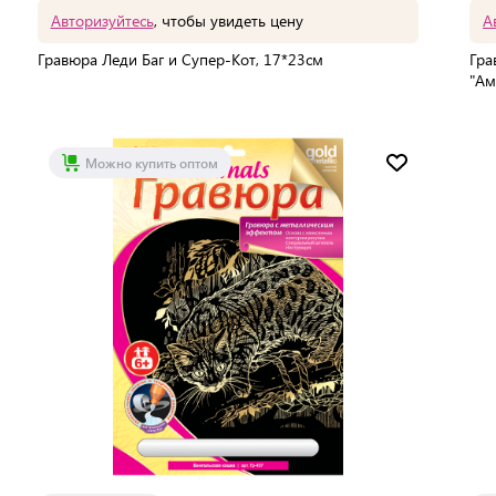
Авторизуйтесь
, чтобы увидеть цену
А
Гравюра Леди Баг и Супер-Кот, 17*23см
Гра
"Ам
Мин. партия:
1 шт
Доставка от 2 до 3 дней
Можно купить оптом