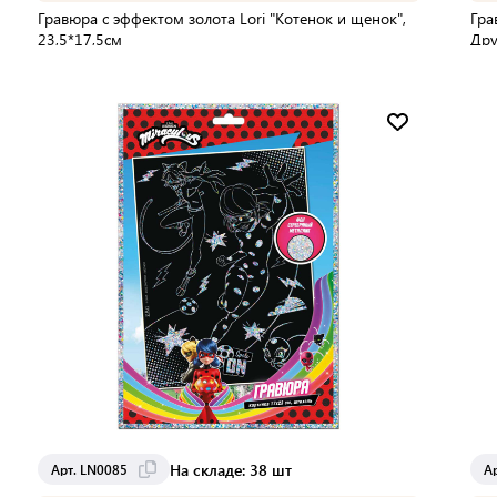
Гравюра с эффектом золота Lori "Котенок и щенок",
Гра
23,5*17,5см
Дру
Мин. партия:
1 шт
Доставка от 2 до 3 дней
На складе: 38 шт
Арт. LN0085
А