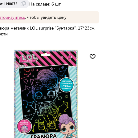
На складе: 6 шт
рт. LN0073
вторизуйтесь
, чтобы увидеть цену
вюра металлик LOL surprise "Бунтарка", 17*23см,
орти
Мин. партия:
1 шт
Доставка от 2 до 3 дней