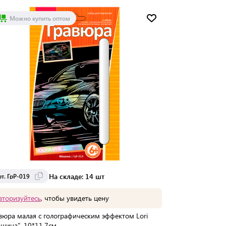
Мин. партия:
1 шт
Можно купить оптом
Доставка от 2 до 3 дней
На складе: 14 шт
т. ГрР-019
вторизуйтесь
, чтобы увидеть цену
вюра малая с голографическим эффектом Lori
шина", 10*11,7см