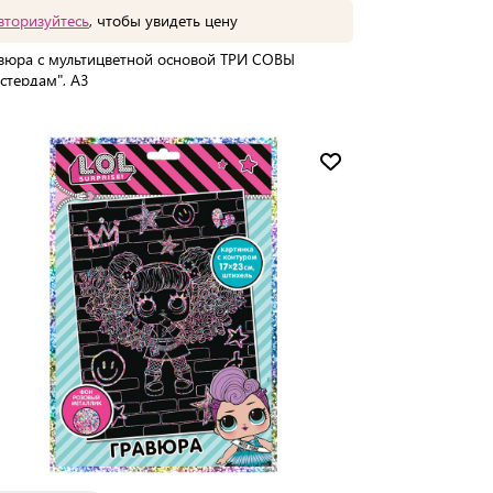
вторизуйтесь
, чтобы увидеть цену
вюра с мультицветной основой ТРИ СОВЫ
стердам", А3
Мин. партия:
1 шт
Доставка от 2 до 3 дней