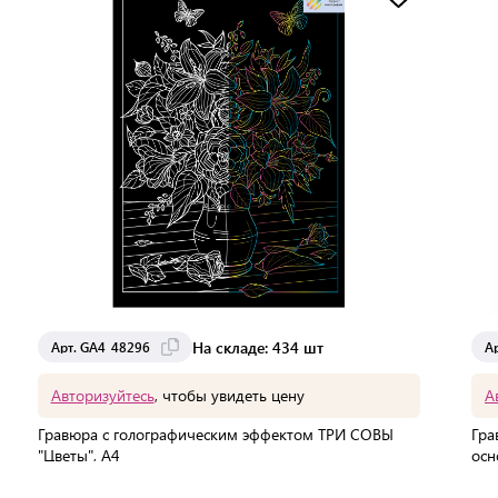
Доставка от 2 до 3 дней
На складе: 434 шт
Арт. GA4_48296
А
Авторизуйтесь
, чтобы увидеть цену
А
Гравюра с голографическим эффектом ТРИ СОВЫ
Гра
"Цветы", А4
осн
662
Мин. партия:
1 шт
В 