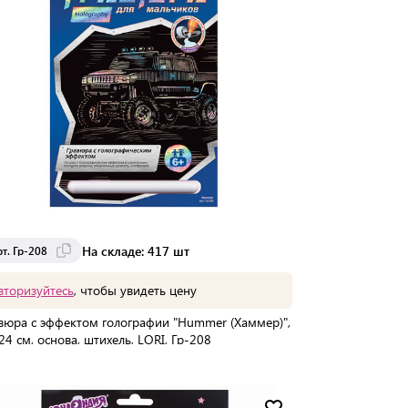
На складе: 417 шт
т. Гр-208
вторизуйтесь
, чтобы увидеть цену
вюра с эффектом голографии "Hummer (Хаммер)",
24 см, основа, штихель, LORI, Гр-208
упаковке:
15 шт
Мин. партия:
1 шт