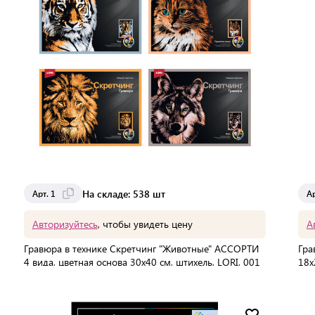
На складе: 538 шт
Арт. 1
Ар
Авторизуйтесь
, чтобы увидеть цену
А
Гравюра в технике Скретчинг "Животные" АССОРТИ
Гра
4 вида, цветная основа 30х40 см, штихель, LORI, 001
18х
В упаковке:
12 шт
В 
Мин. партия:
1 шт