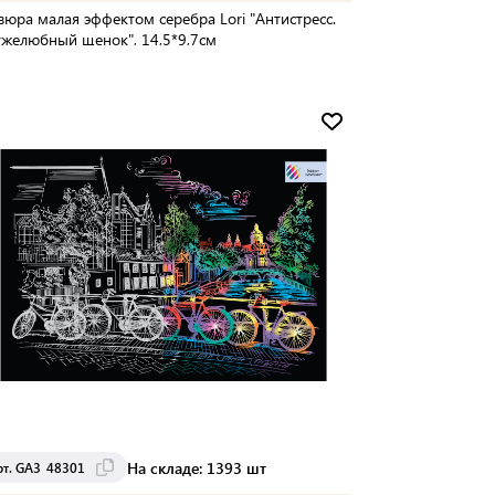
вюра малая эффектом серебра Lori "Антистресс.
желюбный щенок", 14,5*9,7см
Мин. партия:
1 шт
Доставка от 12 до 13 дней
На складе: 1393 шт
рт. GA3_48301