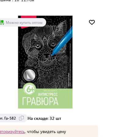
Мин. партия:
1 шт
Доставка от 12 до 13 дней
Можно купить оптом
На складе: 32 шт
т. Гр-582
вторизуйтесь
, чтобы увидеть цену