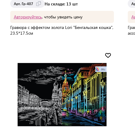
На складе: 13 шт
Арт. Гр-407
А
Авторизуйтесь
, чтобы увидеть цену
А
Гравюра с эффектом золота Lori "Бенгальская кошка",
Гра
23,5*17,5см
асс
Мин. партия:
1 шт
Доставка от 12 до 13 дней