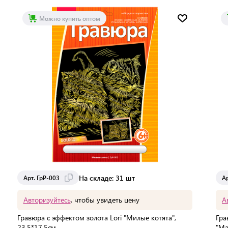
Доставка от 2 до 3 дней
Можно купить оптом
На складе: 31 шт
Арт. ГрР-003
Ар
Авторизуйтесь
, чтобы увидеть цену
А
Гравюра с эффектом золота Lori "Милые котята",
Гра
23,5*17,5см
"Ма