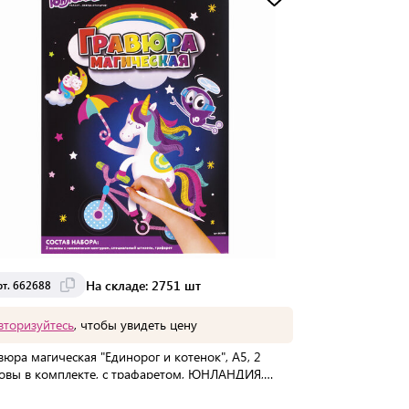
Доставка от 2 до 3 дней
На складе: 2751 шт
рт. 662688
вторизуйтесь
, чтобы увидеть цену
вюра магическая "Единорог и котенок", А5, 2
овы в комплекте, с трафаретом, ЮНЛАНДИЯ,
688
упаковке:
96 шт