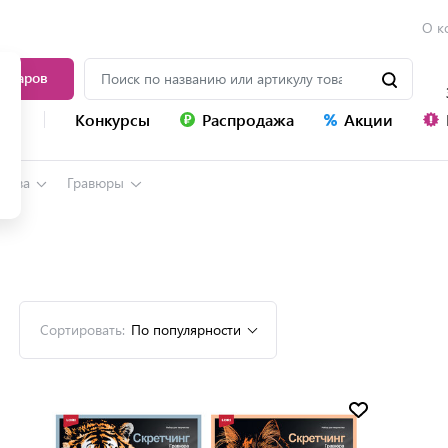
О к
товаров
уг
Конкурсы
Распродажа
Акции
ества
Гравюры
Сортировать:
По популярности