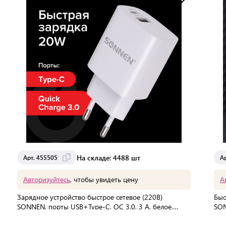
Доставка от 2 до 3 дней
На складе: 4488 шт
Арт. 455505
А
Авторизуйтесь
, чтобы увидеть цену
А
Зарядное устройство быстрое сетевое (220В)
Быс
SONNEN, порты USB+Type-C, QC 3.0, 3 А, белое,
SON
455505
455
В упаковке:
100 шт
В 