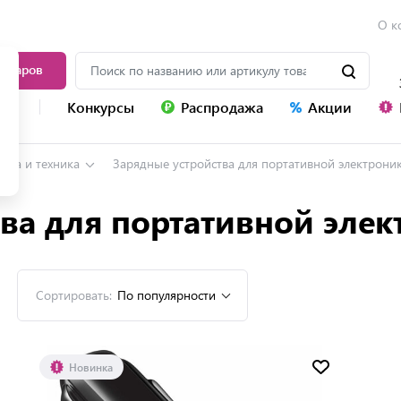
О к
товаров
уг
Конкурсы
Распродажа
Акции
ика и техника
Зарядные устройства для портативной электрони
ва для портативной эле
Сортировать:
По популярности
Новинка