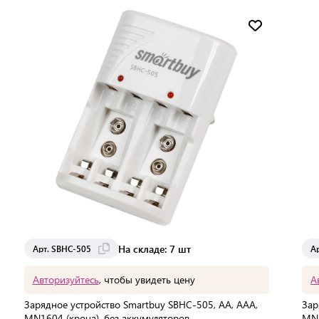
Мин. партия:
1 шт
Доставка от 2 до 3 дней
На складе: 7 шт
Арт. SBHC-505
А
Авторизуйтесь
, чтобы увидеть цену
А
Зарядное устройство Smartbuy SBHC-505, AA, AAA,
Зар
MN1604 (крона), без аккумуляторов
MN1