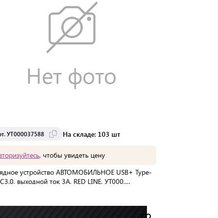
На складе: 103 шт
рт. УТ000037588
вторизуйтесь
, чтобы увидеть цену
ядное устройство АВТОМОБИЛЬНОЕ USB+ Type-
C3.0, выходной ток 3А, RED LINE, УТ000,
00037588
упаковке:
220 шт
Мин. партия:
1 шт