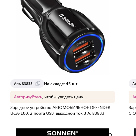
На складе: 45 шт
Арт. 83833
А
Авторизуйтесь
, чтобы увидеть цену
А
Зарядное устройство АВТОМОБИЛЬНОЕ DEFENDER
Зар
UCA-100, 2 порта USB, выходной ток 3 А, 83833
C Q
УТ0
В упаковке:
50 шт
В 
Мин. партия:
1 шт