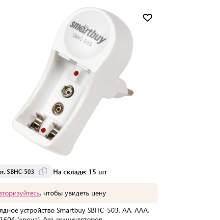
Мин. партия:
1 шт
Доставка от 2 до 3 дней
На складе: 15 шт
рт. SBHC-503
вторизуйтесь
, чтобы увидеть цену
ядное устройство Smartbuy SBHC-503, AA, AAA,
604 (крона), без аккумуляторов