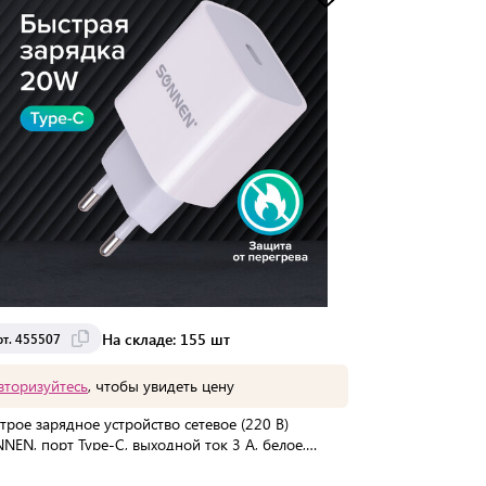
Доставка от 2 до 3 дней
На складе: 155 шт
рт. 455507
вторизуйтесь
, чтобы увидеть цену
трое зарядное устройство сетевое (220 В)
NEN, порт Type-C, выходной ток 3 A, белое,
507
упаковке:
100 шт