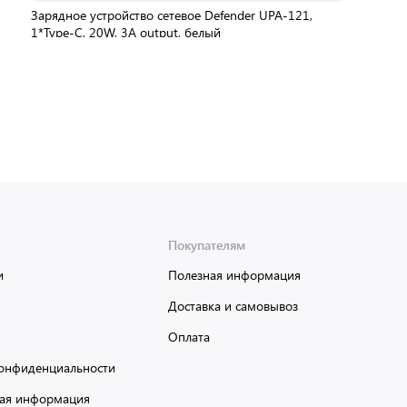
Зарядное устройство сетевое Defender UPA-121,
1*Type-C, 20W, 3А output, белый
В упаковке:
1 шт
Мин. партия:
1 шт
Доставка от 2 до 3 дней
Покупателям
и
Полезная информация
Доставка и самовывоз
Оплата
онфиденциальности
ая информация