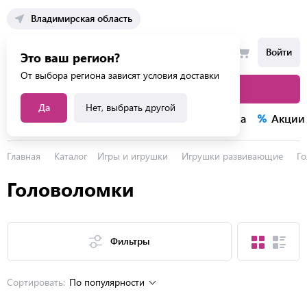
Владимирская область
Войти
Это ваш регион?
От выбора региона зависят условия доставки
Каталог товаров
Да
Нет, выбрать другой
Каталог услуг
Конкурсы
Распродажа
Акции
Главная
Каталог
Игры и игрушки
Игрушки развивающие
Г
Головоломки
Фильтры
Сортировать:
По популярности