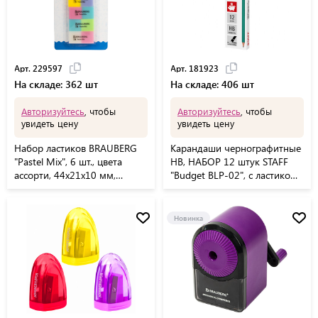
Арт. 229597
Арт. 181923
На складе: 362 шт
На складе: 406 шт
Авторизуйтесь
, чтобы
Авторизуйтесь
, чтобы
увидеть цену
увидеть цену
Набор ластиков BRAUBERG
Карандаши чернографитные
"Pastel Mix", 6 шт., цвета
HB, НАБОР 12 штук STAFF
ассорти, 44х21х10 мм,
"Budget BLP-02", с ластиком,
экологичный ПВХ, 229597
181923
Новинка