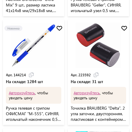
Mix" 9 шт., размер ластика
BRAUBERG "Geller", СИНЯЯ,
41х14х8 мм/29х18х8 мм,
игольчатый узел 0,5 мм,
натуральный каучук, 229604
линия письма 0,35 мм,
141179
Новинка
Арт. 144214
Арт. 223592
На складе: 1284 шт
На складе: 31 шт
Авторизуйтесь
, чтобы
Авторизуйтесь
, чтобы
увидеть цену
увидеть цену
Ручка гелевая с грипом
Точилка BRAUBERG "Delta", 2
ОФИСМАГ "M-555", СИНЯЯ,
угла заточки, двусторонняя,
игольчатый наконечник 0,5
пластиковая с контейнером,
мм, линия письма 0,35 мм,
223592
144214