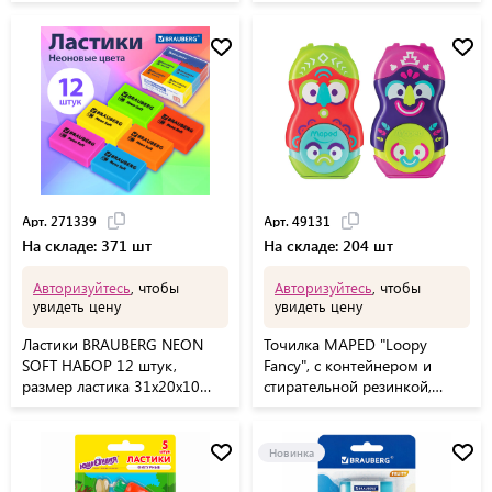
корпус ассорти, 228471
Арт. 271339
Арт. 49131
На складе: 371 шт
На складе: 204 шт
Авторизуйтесь
, чтобы
Авторизуйтесь
, чтобы
увидеть цену
увидеть цену
Ластики BRAUBERG NEON
Точилка MAPED "Loopy
SOFT НАБОР 12 штук,
Fancy", с контейнером и
размер ластика 31х20х10
стирательной резинкой,
мм, экологичный ПВХ,
корпус ассорти, 049131
271339
Новинка