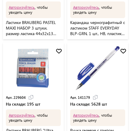
Авторизуйтесь
, чтобы
Авторизуйтесь
, чтобы
увидеть цену
увидеть цену
Ластики BRAUBERG PASTEL
Карандаш чернографитный с
MAXI НАБОР 3 штуки,
ластиком STAFF EVERYDAY
размер ластика 44х32х13
BLP-GRN, 1 шт., НВ, пластик.,
мм, упаковка блистер,
корпус зеленый, 181939
271345
Арт. 229604
Арт. 141179
На складе: 195 шт
На складе: 5628 шт
Авторизуйтесь
, чтобы
Авторизуйтесь
, чтобы
увидеть цену
увидеть цену
Ластики BRAUBERG "Ultra
Ручка гелевая с грипом