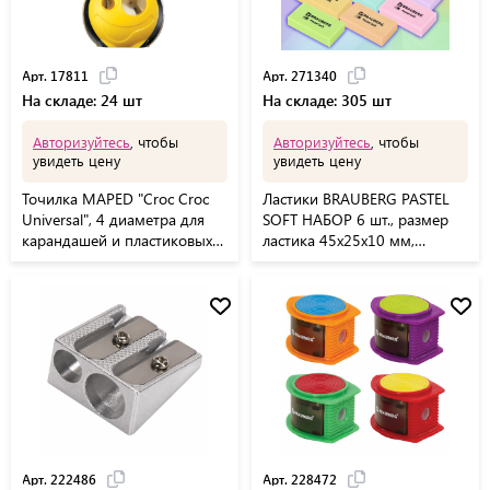
Арт. 17811
Арт. 271340
На складе: 24 шт
На складе: 305 шт
Авторизуйтесь
, чтобы
Авторизуйтесь
, чтобы
увидеть цену
увидеть цену
Точилка MAPED "Croc Croc
Ластики BRAUBERG PASTEL
Universal", 4 диаметра для
SOFT НАБОР 6 шт., размер
карандашей и пластиковых
ластика 45х25х10 мм,
мелков, с контейнером,
экологичный ПВХ, 271340
017811
Арт. 222486
Арт. 228472