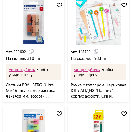
Арт. 229602
Арт. 143799
На складе: 310 шт
На складе: 1933 шт
Авторизуйтесь
, чтобы
Авторизуйтесь
, чтобы
увидеть цену
увидеть цену
Ластики BRAUBERG "Ultra
Ручка с топпером шариковая
Mix" 6 шт., размер ластика
ЮНЛАНДИЯ "Пончик",
41х14х8 мм, ассорти,
корпус ассорти, СИНЯЯ,
натуральный каучук, 229602
пишущий узел 0,7 мм,
143799