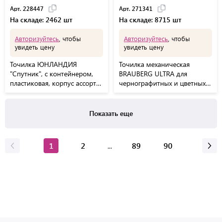
Арт. 228447
Арт. 271341
На складе: 2462 шт
На складе: 8715 шт
Авторизуйтесь
, чтобы
Авторизуйтесь
, чтобы
увидеть цену
увидеть цену
Точилка ЮНЛАНДИЯ
Точилка механическая
"Спутник", с контейнером,
BRAUBERG ULTRA для
пластиковая, корпус ассорти,
чернографитных и цветных
228447
карандашей, крепление к
столу, цвет корпуса
сиреневый с черным,
Показать еще
271341
1
2
89
90
...