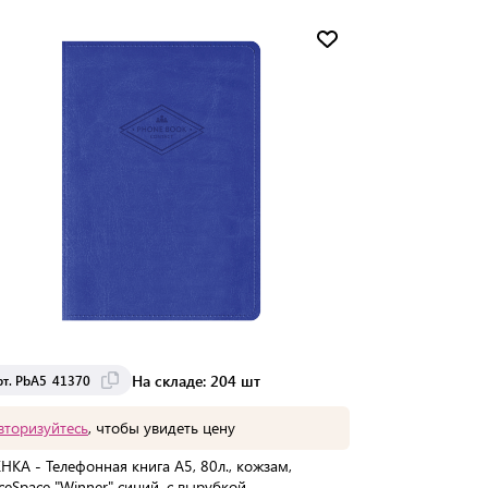
Доставка от 2 до 3 дней
На складе: 204 шт
рт. PbA5_41370
вторизуйтесь
, чтобы увидеть цену
НКА - Телефонная книга А5, 80л., кожзам,
iceSpace "Winner" синий, с вырубкой