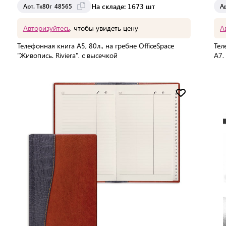
На складе: 1673 шт
Арт. Тк80г_48565
А
Авторизуйтесь
, чтобы увидеть цену
А
Телефонная книга А5, 80л., на гребне OfficeSpace
Тел
"Живопись. Riviera", с высечкой
А7,
л.,
Мин. партия:
1 шт
В 
Доставка от 2 до 3 дней