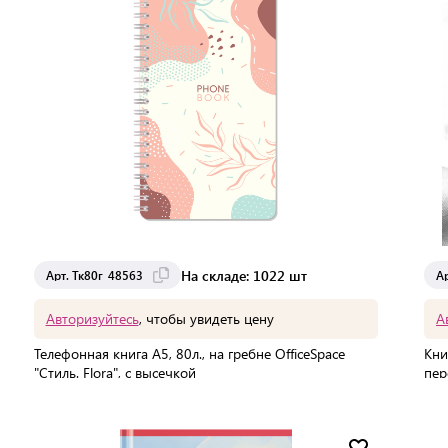
На складе: 1022 шт
Арт. Тк80г_48563
А
Авторизуйтесь
, чтобы увидеть цену
А
Телефонная книга А5, 80л., на гребне OfficeSpace
Кни
"Стиль. Flora", с высечкой
пер
Мин. партия:
1 шт
В 
Доставка от 2 до 3 дней