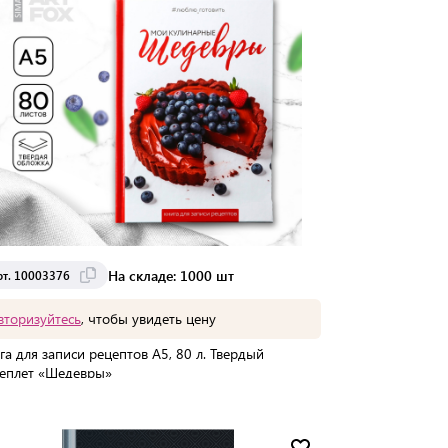
На складе: 1000 шт
рт. 10003376
вторизуйтесь
, чтобы увидеть цену
га для записи рецептов А5, 80 л. Твердый
еплет «Шедевры»
упаковке:
1 шт
Мин. партия:
1 шт