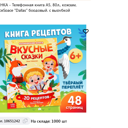
НКА - Телефонная книга А5, 80л., кожзам,
iceSpace "Dallas" бордовый, с вырубкой
Мин. партия:
1 шт
Доставка от 2 до 3 дней
На складе: 1000 шт
рт. 10651242