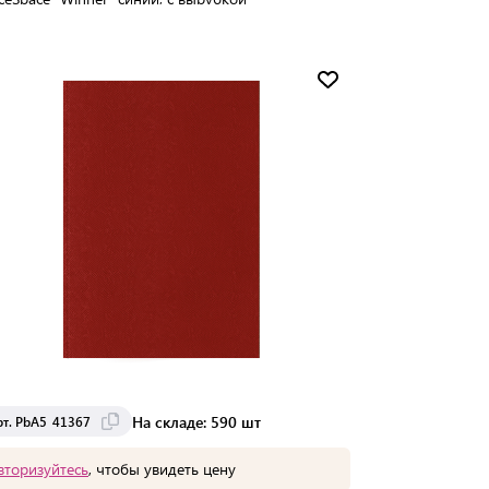
Мин. партия:
1 шт
Доставка от 2 до 3 дней
На складе: 590 шт
рт. PbA5_41367
вторизуйтесь
, чтобы увидеть цену