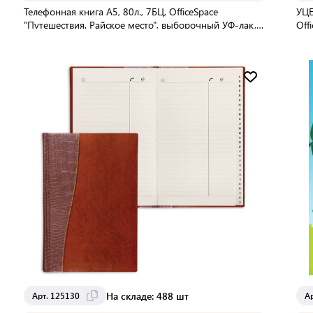
Телефонная книга А5, 80л., 7БЦ, OfficeSpace
УЦЕ
"Путешествия. Райское место", выборочный УФ-лак, с
Off
высечкой
Мин. партия:
1 шт
Доставка от 2 до 3 дней
На складе: 488 шт
Арт. 125130
А