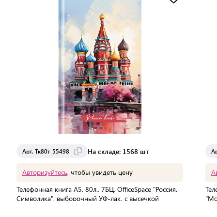
На складе: 1568 шт
Арт. Тк80т_55498
А
Авторизуйтесь
, чтобы увидеть цену
А
Телефонная книга А5, 80л., 7БЦ, OfficeSpace "Россия.
Тел
Символика", выборочный УФ-лак, с высечкой
"Мо
Мин. партия:
1 шт