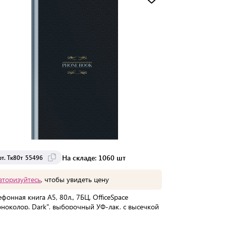
Доставка до 15 дней
На складе: 1060 шт
рт. Тк80т_55496
вторизуйтесь
, чтобы увидеть цену
ефонная книга А5, 80л., 7БЦ, OfficeSpace
ноколор. Dark", выборочный УФ-лак, с высечкой
Мин. партия:
1 шт