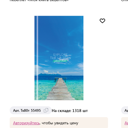
В упаковке:
1 шт
Мин. партия:
1 шт
Доставка до 15 дней
На складе: 1318 шт
Арт. Тк80т_55495
А
Авторизуйтесь
, чтобы увидеть цену
А