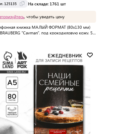
На складе: 1761 шт
рт. 125135
вторизуйтесь
, чтобы увидеть цену
ефонная книжка МАЛЫЙ ФОРМАТ (80х130 мм)
 BRAUBERG "Cayman", под крокодиловую кожу, 56
 вырубной алфавит, коричневая, 125135
упаковке:
100 шт
Мин. партия:
1 шт
Доставка от 2 до 3 дней