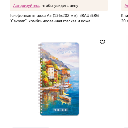
Авторизуйтесь
, чтобы увидеть цену
А
Телефонная книжка А5 (136х202 мм), BRAUBERG
Кни
"Cayman", комбинированная гладкая и кожа
20 
крокодила, 96 л., вырубной алфавит, коричневая,
В упаковке:
50 шт
В 
125130
Мин. партия:
1 шт
Доставка от 2 до 3 дней