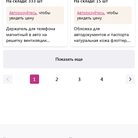
На складе: 333 шт
На складе: 15 шт
Авторизуйтесь
, чтобы
Авторизуйтесь
, чтобы
увидеть цену
увидеть цену
Держатель для телефона
Обложка для
магнитный в авто на
автодокументов и паспорта
решетку вентиляции
натуральная кожа флоттер,
SONNEN, вращение 360гр,
"DOCUMENTS", черная,
354923
BRAUBERG 238193
Показать еще
1
2
3
4