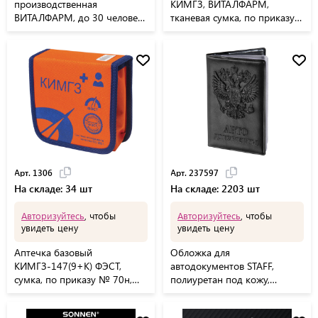
производственная
КИМГЗ, ВИТАЛФАРМ,
ВИТАЛФАРМ, до 30 человек,
тканевая сумка, по приказу
футляр полистирол,
№1164н, 00-00004255
ВИТ00010188
Арт. 1306
Арт. 237597
На складе: 34 шт
На складе: 2203 шт
Авторизуйтесь
, чтобы
Авторизуйтесь
, чтобы
увидеть цену
увидеть цену
Аптечка базовый
Обложка для
КИМГЗ-147(9+К) ФЭСТ,
автодокументов STAFF,
сумка, по приказу № 70н,
полиуретан под кожу,
1306
"АВТОДОКУМЕНТЫ", черная,
237597