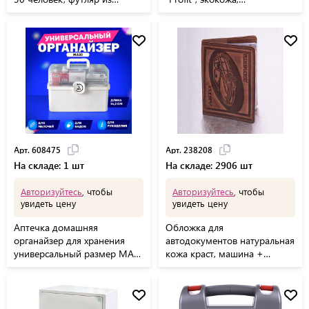
полистирола, № 7.1, 1036
"DOCUMENTS", черная,
237181
Арт. 608475
Арт. 238208
На складе: 1 шт
На складе: 2906 шт
Авторизуйтесь
, чтобы
Авторизуйтесь
, чтобы
увидеть цену
увидеть цену
Аптечка домашняя
Обложка для
органайзер для хранения
автодокументов натуральная
универсальный размер MAXI
кожа краст, машина +
34,2х21,9х22,6 см, DASWERK,
"АВТОДОКУМЕНТЫ", коньяк,
608475
238208