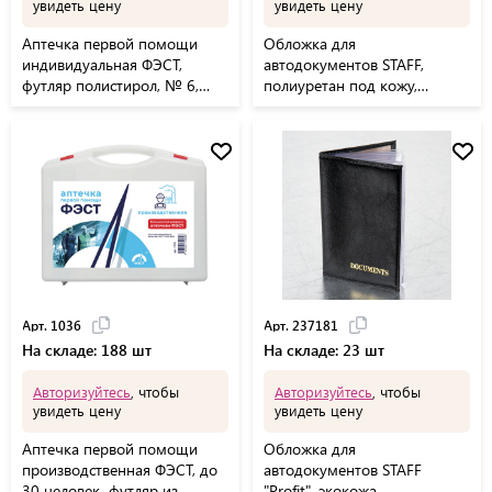
увидеть цену
увидеть цену
Аптечка первой помощи
Обложка для
индивидуальная ФЭСТ,
автодокументов STAFF,
футляр полистирол, № 6,
полиуретан под кожу,
1077
"АВТОДОКУМЕНТЫ",
коричневая, 237598
Арт. 1036
Арт. 237181
На складе: 188 шт
На складе: 23 шт
Авторизуйтесь
, чтобы
Авторизуйтесь
, чтобы
увидеть цену
увидеть цену
Аптечка первой помощи
Обложка для
производственная ФЭСТ, до
автодокументов STAFF
30 человек, футляр из
"Profit", экокожа,