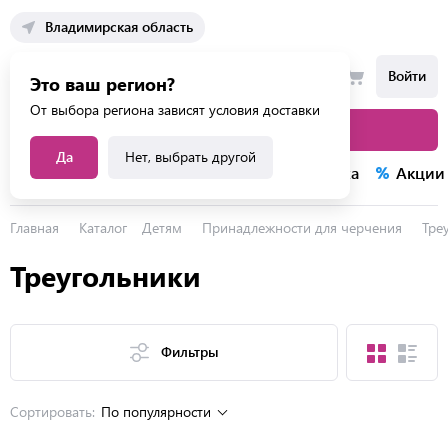
Владимирская область
Войти
Это ваш регион?
От выбора региона зависят условия доставки
Каталог товаров
Да
Нет, выбрать другой
Каталог услуг
Конкурсы
Распродажа
Акции
Главная
Каталог
Детям
Принадлежности для черчения
Тре
Треугольники
Фильтры
Сортировать:
По популярности