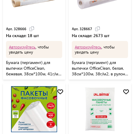
Арт. 328666
Арт. 328667
На складе: 18 шт
На складе: 2673 шт
Авторизуйтесь
, чтобы
Авторизуйтесь
, чтобы
увидеть цену
увидеть цену
Бумага (пергамент) для
Бумага (пергамент) для
выпечки OfficeClean,
выпечки OfficeClean, белая,
бежевая, 38см*100м, 41г/м2,
38см*100м, 38г/м2, в рулоне,
в рулоне, в пленке
в пленке, без силиконового
силиконизированная
покрытия