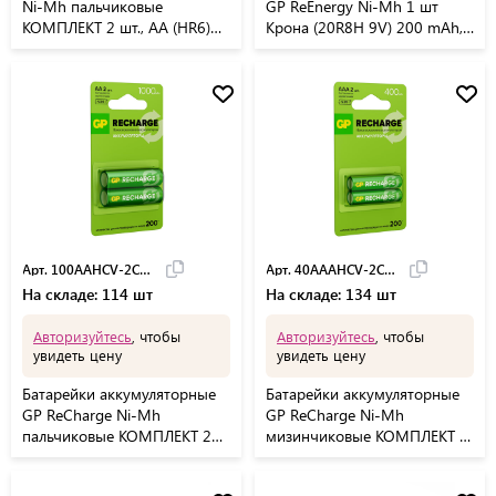
Ni-Mh пальчиковые
GP ReEnergy Ni-Mh 1 шт
КОМПЛЕКТ 2 шт., АА (HR6)
Крона (20R8H 9V) 200 mAh,
2100 mAh, SONNEN, 454234
20R8HRGY-2C, 20R8HRGY-
2CRCB1
Арт. 100AAHCV-2CRSB
Арт. 40AAAHCV-2CRSB
На складе: 114 шт
На складе: 134 шт
Авторизуйтесь
, чтобы
Авторизуйтесь
, чтобы
увидеть цену
увидеть цену
Батарейки аккумуляторные
Батарейки аккумуляторные
GP ReCharge Ni-Mh
GP ReCharge Ni-Mh
пальчиковые КОМПЛЕКТ 2
мизинчиковые КОМПЛЕКТ 2
шт АА (HR6) 1000 mA,
шт ААА (HR03) 400,
100AAHCV-2CRSB
40AAAHCV-2CRSB