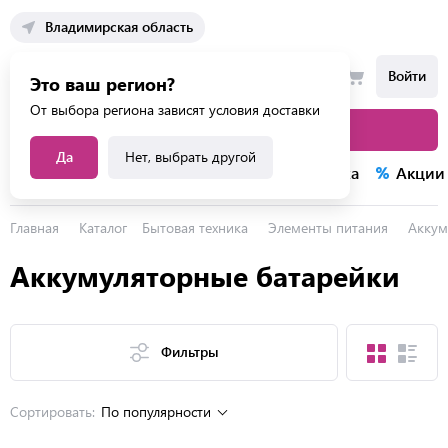
Владимирская область
Войти
Это ваш регион?
От выбора региона зависят условия доставки
Каталог товаров
Да
Нет, выбрать другой
Каталог услуг
Конкурсы
Распродажа
Акции
Главная
Каталог
Бытовая техника
Элементы питания
Аккум
Аккумуляторные батарейки
Фильтры
Сортировать:
По популярности