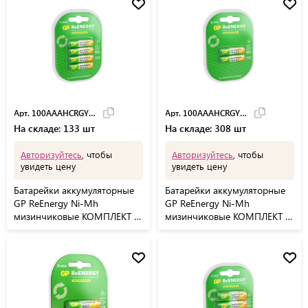
Арт. 100AAAHCRGY-2C
Арт. 100AAAHCRGY-2CR
На складе: 133 шт
На складе: 308 шт
Авторизуйтесь
, чтобы
Авторизуйтесь
, чтобы
увидеть цену
увидеть цену
Батарейки аккумуляторные
Батарейки аккумуляторные
GP ReEnergy Ni-Mh
GP ReEnergy Ni-Mh
мизинчиковые КОМПЛЕКТ 4
мизинчиковые КОМПЛЕКТ 2
шт ААА (HR03) 950,
шт ААА (HR03) 950,
100AAAHCRGY-2C
100AAAHCRGY-2CR