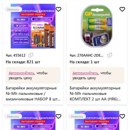
Новинка
Арт. 455612
Арт. 270AAHC-2DECRC2
На складе: 821 шт
На складе: 1 шт
Авторизуйтесь
, чтобы
Авторизуйтесь
, чтобы
увидеть цену
увидеть цену
Батарейки аккумуляторные
Батарейки аккумуляторные
Ni-Mh пальчиковые /
Ni-Mh пальчиковые
мизинчиковые НАБОР 8 шт.
КОМПЛЕКТ 2 шт АА (HR6)
(AA+ААА) 2700/1000 mAh,
2650mAh, GP, 270AAH,
SONNEN, 455612
270AAHC-2DECRC2
Новинка
Новинка