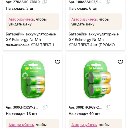
Арт. 270AAHC-CRB10
Арт. 100AAAHC3/1RGY
На складе: 5 шт
На складе: 6 шт
Авторизуйтесь
, чтобы
Авторизуйтесь
, чтобы
увидеть цену
увидеть цену
Батарейки аккумуляторные
Батарейки аккумуляторные
GP ReEnergy Ni-Mh
GP ReEnergy Ni-Mh
пальчиковые КОМПЛЕКТ 10
КОМПЛЕКТ 4шт (ПРОМО
шт АА (HR6) 2600 m,
3+1) ААА(HR03) 950 mAh,
270AAHC-CRB10
100AAAHC3/1RGY
Арт. 300CHCRGY-2CRC
Арт. 300DHCRGY-2CRC
На складе: 16 шт
На складе: 40 шт
Авторизуйтесь
, чтобы
Авторизуйтесь
, чтобы