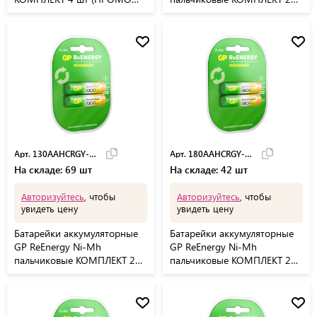
3+1) АА (HR6) 2600 mA,
шт АА (HR6) 2600 mA,
270AAHC3/1RGY-2
270AAHCRGY-2CR
Арт. 130AAHCRGY-2CRC
Арт. 180AAHCRGY-2CRC
На складе: 69 шт
На складе: 42 шт
Авторизуйтесь
, чтобы
Авторизуйтесь
, чтобы
увидеть цену
увидеть цену
Батарейки аккумуляторные
Батарейки аккумуляторные
GP ReEnergy Ni-Mh
GP ReEnergy Ni-Mh
пальчиковые КОМПЛЕКТ 2
пальчиковые КОМПЛЕКТ 2
шт AA (HR6) 1300 mA,
шт AA (HR6) 1800 mA,
130AAHCRGY-2CRC
180AAHCRGY-2CRC