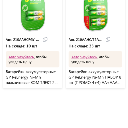
Арт. 210AAHCRGY-2CRC
Арт. 210AAHC/75AAAHC
На складе: 10 шт
На складе: 33 шт
Авторизуйтесь
, чтобы
Авторизуйтесь
, чтобы
увидеть цену
увидеть цену
Батарейки аккумуляторные
Батарейки аккумуляторные
GP ReEnergy Ni-Mh
GP ReEnergy Ni-Mh НАБОР 8
пальчиковые КОМПЛЕКТ 2
шт (ПРОМО 4+4) AA+ААА
шт AA (HR6) 2000 mA,
(HR6+HR03)
210AAHCRGY-2CRC
2000mAh+750mAh,
210AAHC/75AAAHC