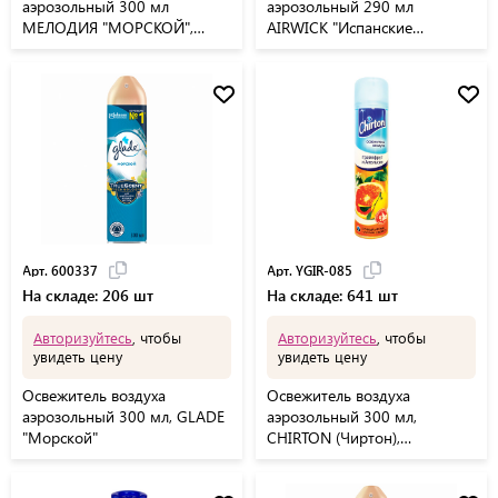
аэрозольный 300 мл
аэрозольный 290 мл
МЕЛОДИЯ "МОРСКОЙ",
AIRWICK "Испанские
601903
каникулы "- "Грейпфрут и
Цветущий Лайм", 93107,
3094510
Арт. 600337
Арт. YGIR-085
На складе: 206 шт
На складе: 641 шт
Авторизуйтесь
, чтобы
Авторизуйтесь
, чтобы
увидеть цену
увидеть цену
Освежитель воздуха
Освежитель воздуха
аэрозольный 300 мл, GLADE
аэрозольный 300 мл,
"Морской"
CHIRTON (Чиртон),
"Грейпфрут и апельсин",
YGIR-085