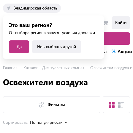
Владимирская область
Войти
Это ваш регион?
От выбора региона зависят условия доставки
Каталог товаров
Да
Нет, выбрать другой
Каталог услуг
Конкурсы
Распродажа
Акции
Главная
Каталог
Для туалетных комнат
Освежители воздуха и
Освежители воздуха
Фильтры
Сортировать:
По популярности