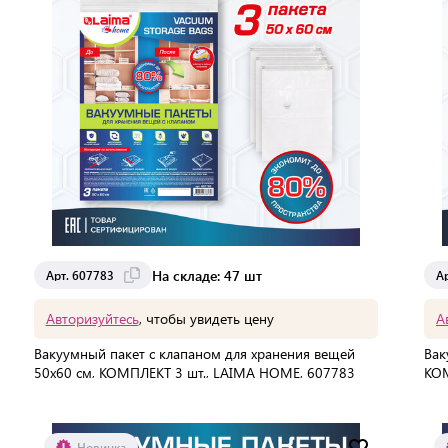
На складе: 47 шт
Арт. 607783
А
Авторизуйтесь
, чтобы увидеть цену
А
Вакуумный пакет с клапаном для хранения вещей
Вак
50х60 см, КОМПЛЕКТ 3 шт., LAIMA HOME, 607783
КОМ
HOM
В упаковке:
3 шт
В 
Мин. партия:
1 шт
Новинка