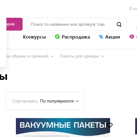
О к
товаров
уг
Конкурсы
Распродажа
Акции
ход за обувью и одеждой
Пакеты для одежды
ды
Сортировать:
По популярности