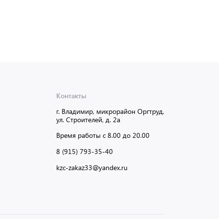
Мин. партия:
1 шт
Доставка от 2 до 3 дней
Контакты
г. Владимир, микрорайон Оргтруд,
ул. Строителей, д. 2а
Время работы с 8.00 до 20.00
8 (915) 793-35-40
kzc-zakaz33@yandex.ru