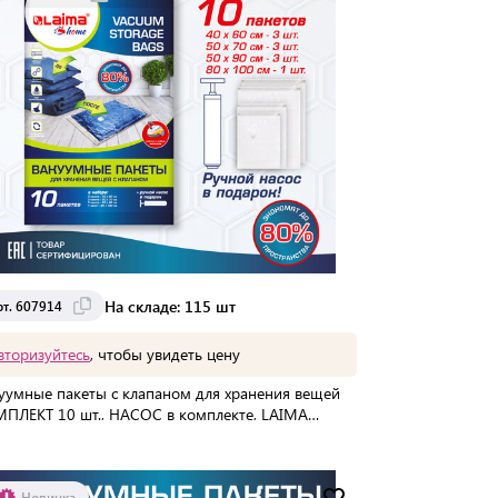
На складе: 115 шт
рт. 607914
вторизуйтесь
, чтобы увидеть цену
уумные пакеты с клапаном для хранения вещей
ПЛЕКТ 10 шт., НАСОС в комплекте, LAIMA
E, 607914
упаковке:
10 шт
Мин. партия:
1 шт
Новинка