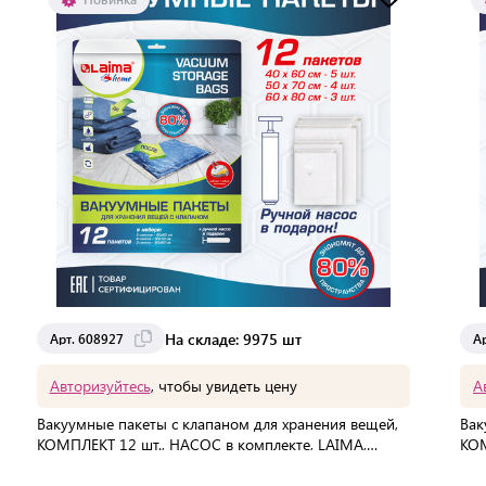
Доставка от 2 до 3 дней
На складе: 9975 шт
Арт. 608927
А
Авторизуйтесь
, чтобы увидеть цену
А
Вакуумные пакеты с клапаном для хранения вещей,
Вак
КОМПЛЕКТ 12 шт., НАСОС в комплекте, LAIMA,
КОМ
608927
608
В упаковке:
12 шт
В 