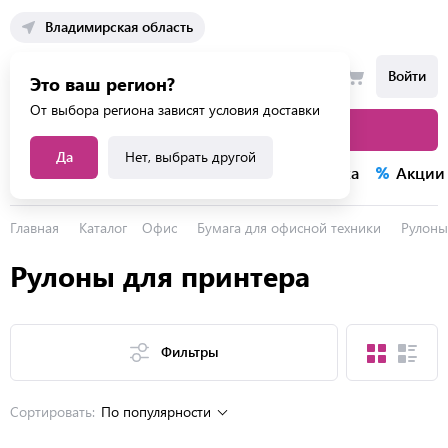
Владимирская область
Войти
Это ваш регион?
От выбора региона зависят условия доставки
Каталог товаров
Да
Нет, выбрать другой
Каталог услуг
Конкурсы
Распродажа
Акции
Главная
Каталог
Офис
Бумага для офисной техники
Рулоны
Рулоны для принтера
Фильтры
Сортировать:
По популярности