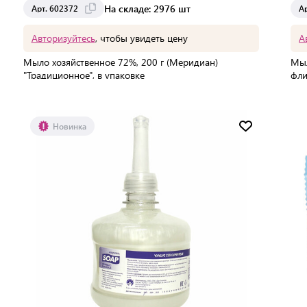
На складе: 2976 шт
Арт. 602372
А
Авторизуйтесь
, чтобы увидеть цену
А
Мыло хозяйственное 72%, 200 г (Меридиан)
Мыл
"Традиционное", в упаковке
фли
В упаковке:
1 шт
В 
Мин. партия:
1 шт
Новинка
Доставка от 2 до 3 дней