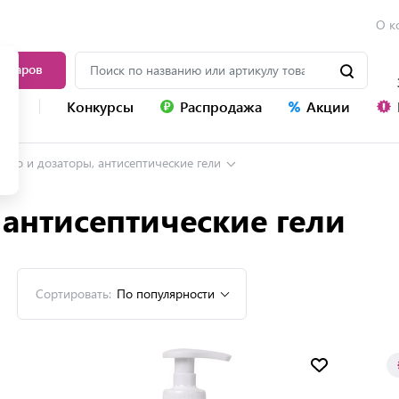
О к
товаров
уг
Конкурсы
Распродажа
Акции
ыло и дозаторы, антисептические гели
антисептические гели
Сортировать:
По популярности