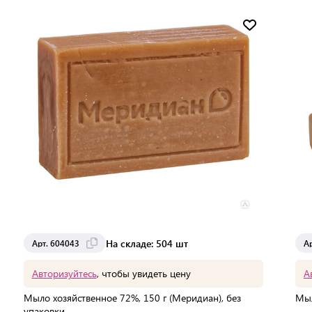
Мин. партия:
1 шт
Доставка от 2 до 3 дней
На складе: 504 шт
Арт. 604043
А
Авторизуйтесь
, чтобы увидеть цену
А
Мыло хозяйственное 72%, 150 г (Меридиан), без
Мыл
упаковки