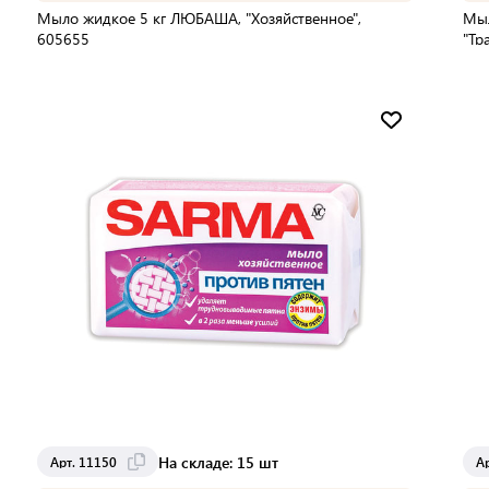
Мыло жидкое 5 кг ЛЮБАША, "Хозяйственное",
Мыл
605655
"Тр
В упаковке:
1 шт
В 
Мин. партия:
1 шт
Доставка от 2 до 3 дней
На складе: 15 шт
Арт. 11150
А