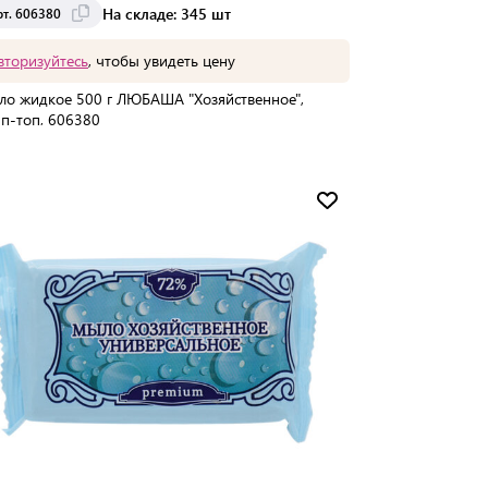
На складе: 345 шт
рт. 606380
вторизуйтесь
, чтобы увидеть цену
о жидкое 500 г ЛЮБАША "Хозяйственное",
п-топ, 606380
упаковке:
1 шт
Мин. партия:
1 шт
Доставка от 2 до 3 дней