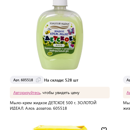
На складе: 528 шт
Арт. 605518
А
Авторизуйтесь
, чтобы увидеть цену
А
Мыло-крем жидкое ДЕТСКОЕ 500 г, ЗОЛОТОЙ
Мыл
ИДЕАЛ, Алоэ, дозатор, 605518
жиз
В упаковке:
12 шт
В 
Мин. партия:
1 шт