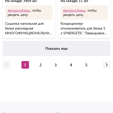
На складе: 3409 шт
На складе: 11 шт
Авторизуйтесь
, чтобы
Авторизуйтесь
, чтобы
увидеть цену
увидеть цену
Сушилка напольная для
Кондиционер-
белья раскладная
ополаскиватель для белья 5
МНОГОФУНКЦИОНАЛЬНАЯ,
л SYNERGETIC "Лавандовое
3 уровня, на колесах, "Super
поле", гипоаллергенный,
Compact", СКЛАДНОЕ
концентрат, 110504
ОСНОВАНИЕ, LAIMA HOME,
Показать еще
608462
1
2
3
4
5