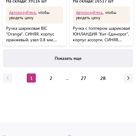
На складе: 39116 шт
На складе: 16517 шт
Авторизуйтесь
, чтобы
Авторизуйтесь
, чтобы
увидеть цену
увидеть цену
Ручка шариковая BIC
Ручка с топпером шариковая
"Orange", СИНЯЯ, корпус
ЮНЛАНДИЯ "Кит-Единорог",
оранжевый, узел 0,8 мм,
корпус ассорти, СИНЯЯ,
линия письма 0,3 мм,
пишущий узел 0,7 мм,
8099221
143783
Показать еще
1
2
27
28
...