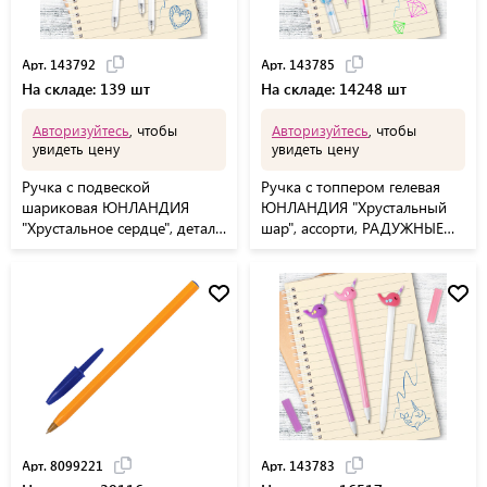
Арт. 143792
Арт. 143785
На складе: 139 шт
На складе: 14248 шт
Авторизуйтесь
, чтобы
Авторизуйтесь
, чтобы
увидеть цену
увидеть цену
Ручка с подвеской
Ручка с топпером гелевая
шариковая ЮНЛАНДИЯ
ЮНЛАНДИЯ "Хрустальный
"Хрустальное сердце", детали
шар", ассорти, РАДУЖНЫЕ
ассорти, СИНЯЯ, пишущий
чернила, игольчатый
узел 0,7 мм, 143792
пишущий узел 0,7 мм,
143785
Арт. 8099221
Арт. 143783