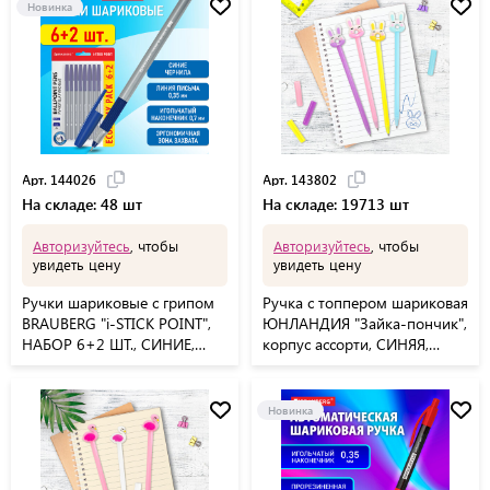
Новинка
Арт. 144026
Арт. 143802
На складе: 48 шт
На складе: 19713 шт
Авторизуйтесь
, чтобы
Авторизуйтесь
, чтобы
увидеть цену
увидеть цену
Ручки шариковые с грипом
Ручка с топпером шариковая
BRAUBERG "i-STICK POINT",
ЮНЛАНДИЯ "Зайка-пончик",
НАБОР 6+2 ШТ., СИНИЕ,
корпус ассорти, СИНЯЯ,
линия письма 0,35 мм,
пишущий узел 0,7 мм,
блистер, 144026
143802
Новинка