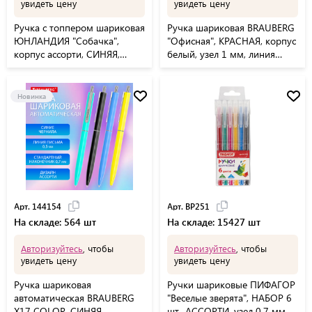
увидеть цену
увидеть цену
Ручка с топпером шариковая
Ручка шариковая BRAUBERG
ЮНЛАНДИЯ "Собачка",
"Офисная", КРАСНАЯ, корпус
корпус ассорти, СИНЯЯ,
белый, узел 1 мм, линия
пишущий узел 0,7 мм,
письма 0,5 мм, 140892
143807
Новинка
Арт. 144154
Арт. BP251
На складе: 564 шт
На складе: 15427 шт
Авторизуйтесь
, чтобы
Авторизуйтесь
, чтобы
увидеть цену
увидеть цену
Ручка шариковая
Ручки шариковые ПИФАГОР
автоматическая BRAUBERG
"Веселые зверята", НАБОР 6
X17 COLOR, СИНЯЯ,
шт., АССОРТИ, узел 0,7 мм,