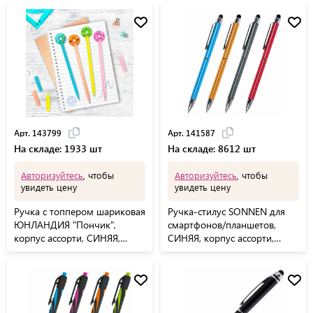
Арт. 143799
Арт. 141587
На складе: 1933 шт
На складе: 8612 шт
Авторизуйтесь
, чтобы
Авторизуйтесь
, чтобы
увидеть цену
увидеть цену
Ручка с топпером шариковая
Ручка-стилус SONNEN для
ЮНЛАНДИЯ "Пончик",
смартфонов/планшетов,
корпус ассорти, СИНЯЯ,
СИНЯЯ, корпус ассорти,
пишущий узел 0,7 мм,
серебристые детали, линия
143799
письма 1 мм, 141587