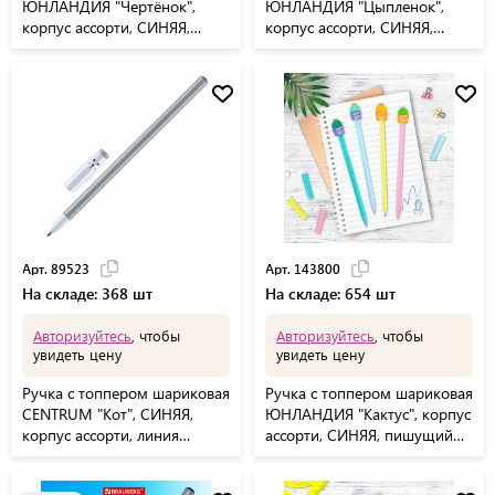
ЮНЛАНДИЯ "Чертёнок",
ЮНЛАНДИЯ "Цыпленок",
корпус ассорти, СИНЯЯ,
корпус ассорти, СИНЯЯ,
пишущий узел 0,7 мм,
пишущий узел 0,7 мм,
143812
143808
Арт. 89523
Арт. 143800
На складе: 368 шт
На складе: 654 шт
Авторизуйтесь
, чтобы
Авторизуйтесь
, чтобы
увидеть цену
увидеть цену
Ручка с топпером шариковая
Ручка с топпером шариковая
CENTRUM "Кот", СИНЯЯ,
ЮНЛАНДИЯ "Кактус", корпус
корпус ассорти, линия
ассорти, СИНЯЯ, пишущий
письма 0,7 мм, дисплей,
узел 0,7 мм, 143800
89523