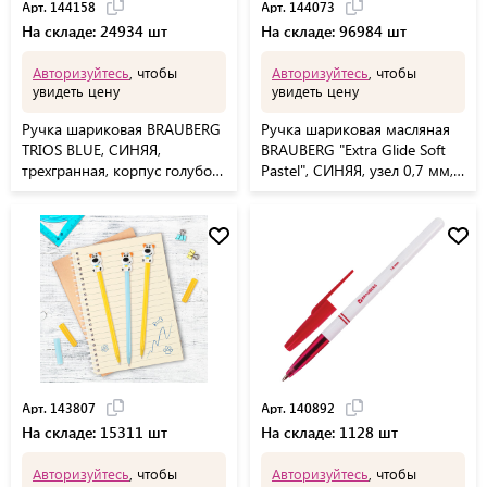
Арт. 144158
Арт. 144073
На складе: 24934 шт
На складе: 96984 шт
Авторизуйтесь
, чтобы
Авторизуйтесь
, чтобы
увидеть цену
увидеть цену
Ручка шариковая BRAUBERG
Ручка шариковая масляная
TRIOS BLUE, СИНЯЯ,
BRAUBERG "Extra Glide Soft
трехгранная, корпус голубой,
Pastel", СИНЯЯ, узел 0,7 мм,
игольчатый узел 0,7 мм,
линия письма 0,35 мм,
линия 0,5 мм, 144158
144073
Арт. 143807
Арт. 140892
На складе: 15311 шт
На складе: 1128 шт
Авторизуйтесь
, чтобы
Авторизуйтесь
, чтобы