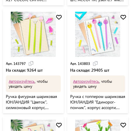
стандартный узел 0,7 мм,
линия письма 0,35 мм,
линия письма 0,5 мм,
143337, BP251
144154
Арт. 143797
Арт. 143803
На складе: 9264 шт
На складе: 29405 шт
Авторизуйтесь
, чтобы
Авторизуйтесь
, чтобы
увидеть цену
увидеть цену
Ручка фигурная шариковая
Ручка с топпером шариковая
ЮНЛАНДИЯ "Цветок",
ЮНЛАНДИЯ "Единорог-
силиконовый корпус,
пончик", корпус ассорти,
ассорти, СИНЯЯ, пишущий
СИНЯЯ, пишущий узел 0,7
узел 0,7 мм, 143797
мм, 143803