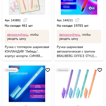
Арт. 143801
Арт. 144211
На складе: 461 шт
На складе: 19701 шт
Авторизуйтесь
, чтобы
Авторизуйтесь
, чтобы
увидеть цену
увидеть цену
Ручка с топпером шариковая
Ручка шариковая
ЮНЛАНДИЯ "Лебедь",
автоматическая с грипом
корпус ассорти, СИНЯЯ,
BRAUBERG OFFICE STYLE,
пишущий узел 0,7 мм,
КРАСНАЯ, узел 0,7 мм, линия
143801
0,35 мм, тонированный
корпус, 144211
Новинка
Новинка