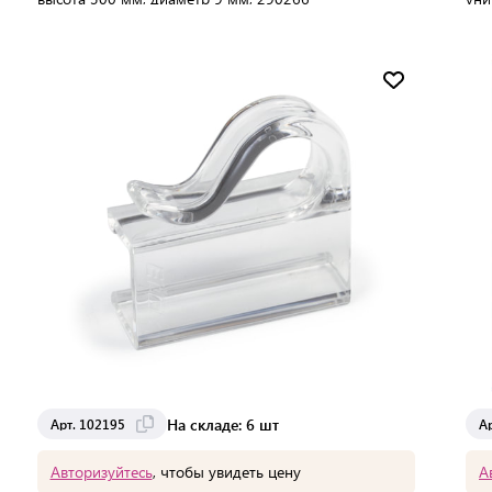
пла
В упаковке:
25 шт
В 
Мин. партия:
1 шт
Доставка от 2 до 3 дней
На складе: 6 шт
Арт. 102195
А
Авторизуйтесь
, чтобы увидеть цену
А