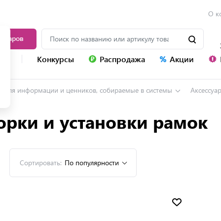
О к
товаров
уг
Конкурсы
Распродажа
Акции
и для информации и ценников, собираемые в системы
Аксессуа
орки и установки рамок
Сортировать:
По популярности