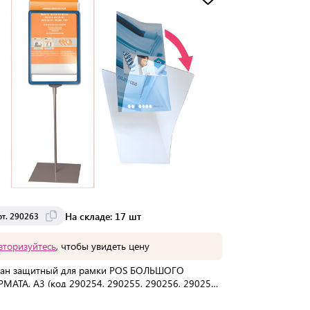
Доставка от 2 до 3 дней
На складе: 17 шт
рт. 290263
вторизуйтесь
, чтобы увидеть цену
ан защитный для рамки POS БОЛЬШОГО
МАТА, А3 (код 290254, 290255, 290256, 290257),
зрачный, 290263
упаковке:
100 шт