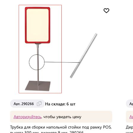
Мин. партия:
1 шт
Доставка от 2 до 3 дней
На складе: 6 шт
Арт. 290266
А
Авторизуйтесь
, чтобы увидеть цену
А
Трубка для сборки напольной стойки под рамку POS,
Дер
высота 300 мм, диаметр 9 мм, 290266
уни