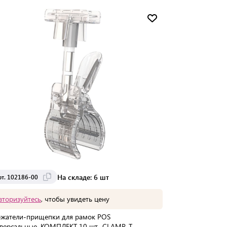
Мин. партия:
1 шт
Доставка от 2 до 3 дней
На складе: 6 шт
рт. 102186-00
вторизуйтесь
, чтобы увидеть цену
жатели-прищепки для рамок POS
версальные, КОМПЛЕКТ 10 шт., CLAMP-T,