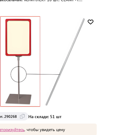
стиковые, прозрачные, 102186-00
упаковке:
20 шт
Мин. партия:
1 шт
Доставка от 2 до 3 дней
На складе: 51 шт
рт. 290268
вторизуйтесь
, чтобы увидеть цену