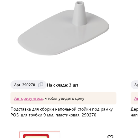
На складе: 3 шт
Арт. 290270
А
Авторизуйтесь
, чтобы увидеть цену
А
Подставка для сборки напольной стойки под рамку
Дер
POS, для трубки 9 мм, пластиковая, 290270
нап
290
В упаковке:
10 шт
В 
Мин. партия:
1 шт