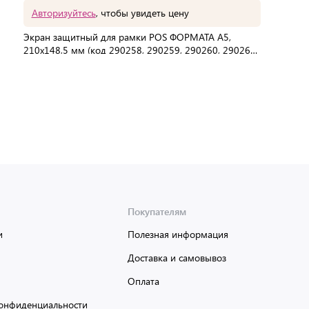
Авторизуйтесь
, чтобы увидеть цену
Экран защитный для рамки POS ФОРМАТА А5,
210х148,5 мм (код 290258, 290259, 290260, 290261),
прозрачный, 290264
В упаковке:
400 шт
Мин. партия:
1 шт
Доставка от 2 до 3 дней
Покупателям
и
Полезная информация
Доставка и самовывоз
Оплата
онфиденциальности