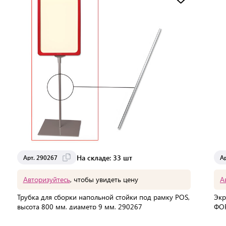
Доставка от 2 до 3 дней
На складе: 33 шт
Арт. 290267
А
Авторизуйтесь
, чтобы увидеть цену
А
Трубка для сборки напольной стойки под рамку POS,
Экр
высота 800 мм, диаметр 9 мм, 290267
ФОР
про
В упаковке:
25 шт
В 