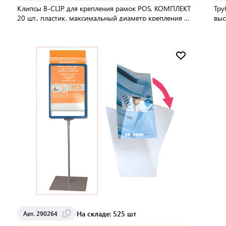
Клипсы B-CLIP для крепления рамок POS, КОМПЛЕКТ
Тру
20 шт., пластик, максимальный диаметр крепления 8
выс
мм, 102195
В упаковке:
150 шт
В 
Мин. партия:
1 шт
Доставка от 2 до 3 дней
На складе: 525 шт
Арт. 290264