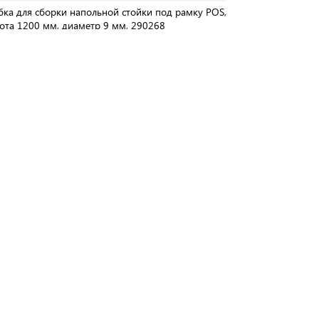
бка для сборки напольной стойки под рамку POS,
ота 1200 мм, диаметр 9 мм, 290268
упаковке:
25 шт
Мин. партия:
1 шт
Доставка от 2 до 3 дней