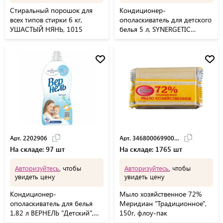
Стиральный порошок для
Кондиционер-
всех типов стирки 6 кг,
ополаскиватель для детского
УШАСТЫЙ НЯНЬ, 1015
белья 5 л, SYNERGETIC
"Нежное прикосновение",
110502
Арт. 2202906
Арт. 34680006990061
На складе: 97 шт
На складе: 1765 шт
Авторизуйтесь
, чтобы
Авторизуйтесь
, чтобы
увидеть цену
увидеть цену
Кондиционер-
Мыло хозяйственное 72%
ополаскиватель для белья
Меридиан "Традиционное",
1,82 л ВЕРНЕЛЬ "Детский",
150г, флоу-пак
концентрат, 2202906