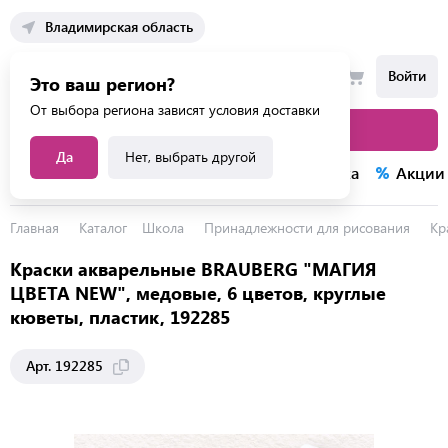
Владимирская область
Войти
Это ваш регион?
От выбора региона зависят условия доставки
Каталог товаров
Да
Нет, выбрать другой
Каталог услуг
Конкурсы
Распродажа
Акции
Главная
Каталог
Школа
Принадлежности для рисования
Кр
Краски акварельные BRAUBERG "МАГИЯ
ЦВЕТА NEW", медовые, 6 цветов, круглые
кюветы, пластик, 192285
Арт. 192285