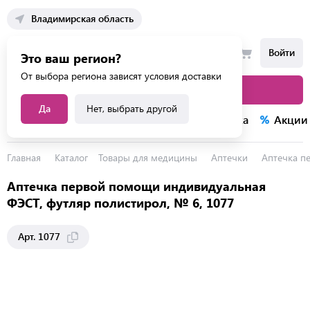
Владимирская область
Войти
Это ваш регион?
От выбора региона зависят условия доставки
Каталог товаров
Да
Нет, выбрать другой
Каталог услуг
Конкурсы
Распродажа
Акции
Главная
Каталог
Товары для медицины
Аптечки
Аптечка п
Аптечка первой помощи индивидуальная
ФЭСТ, футляр полистирол, № 6, 1077
Арт. 1077