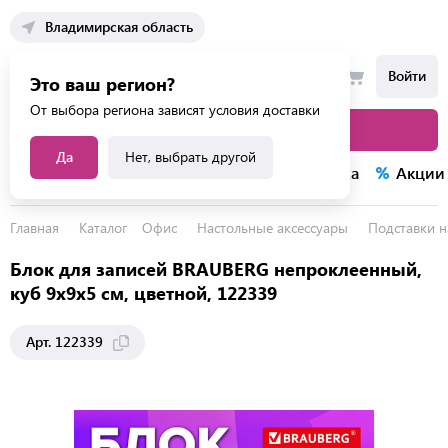
Владимирская область
Войти
Это ваш регион?
От выбора региона зависят условия доставки
Каталог товаров
Да
Нет, выбрать другой
Каталог услуг
Конкурсы
Распродажа
Акции
Главная
Каталог
Офис
Настольные аксессуары
Подставки н
Блок для записей BRAUBERG непроклеенный,
куб 9х9х5 см, цветной, 122339
Арт. 122339