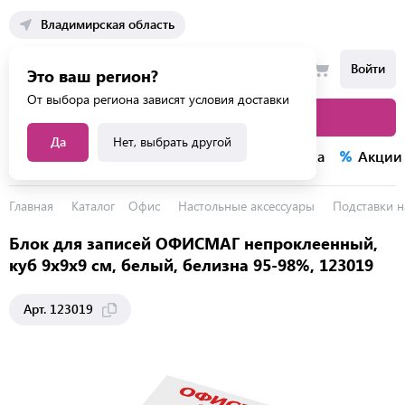
Владимирская область
Войти
Это ваш регион?
От выбора региона зависят условия доставки
Каталог товаров
Да
Нет, выбрать другой
Каталог услуг
Конкурсы
Распродажа
Акции
Главная
Каталог
Офис
Настольные аксессуары
Подставки н
Блок для записей ОФИСМАГ непроклеенный,
куб 9х9х9 см, белый, белизна 95-98%, 123019
Арт. 123019