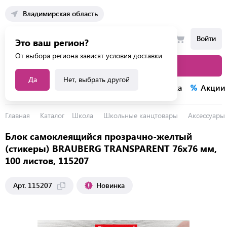
Владимирская область
Войти
Это ваш регион?
От выбора региона зависят условия доставки
Каталог товаров
Да
Нет, выбрать другой
Каталог услуг
Конкурсы
Распродажа
Акции
Главная
Каталог
Школа
Школьные канцтовары
Аксессуары 
Блок самоклеящийся прозрачно-желтый
(стикеры) BRAUBERG TRANSPARENT 76х76 мм,
100 листов, 115207
Новинка
Арт. 115207