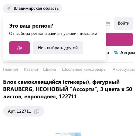
Владимирская область
Войти
Это ваш регион?
От выбора региона зависят условия доставки
Каталог товаров
Да
Нет, выбрать другой
Каталог услуг
Конкурсы
Распродажа
Акции
Главная
Каталог
Школа
Школьные канцтовары
Аксессуары 
Блок самоклеящийся (стикеры), фигурный
BRAUBERG, НЕОНОВЫЙ "Ассорти", 3 цвета х 50
листов, европодвес, 122711
Арт. 122711