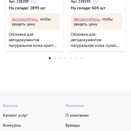
Арт. 238208
Арт. 238195
На складе: 2899 шт
На складе: 604 шт
Авторизуйтесь
, чтобы
Авторизуйтесь
, чтобы
увидеть цену
увидеть цену
Обложка для
Обложка для
автодокументов
автодокументов
натуральная кожа краст,
натуральная кожа пулап,
машина +
3D герб + тиснение,
"АВТОДОКУМЕНТЫ",
темно-коричневая,
коньяк, 238208
BRAUBERG, 238195
Каталог
Полезное
Каталог услуг
О компании
Конкурсы
Бренды