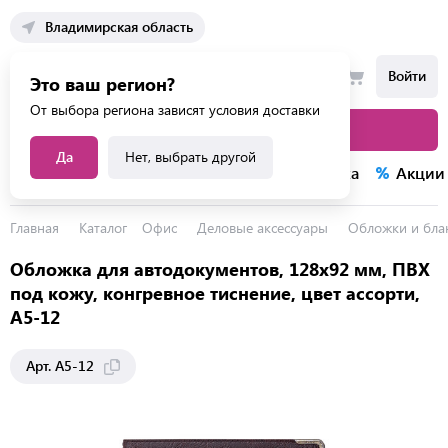
Владимирская область
Войти
Это ваш регион?
От выбора региона зависят условия доставки
Каталог товаров
Да
Нет, выбрать другой
Каталог услуг
Конкурсы
Распродажа
Акции
Главная
Каталог
Офис
Деловые аксессуары
Обложки и бла
Обложка для автодокументов, 128х92 мм, ПВХ
под кожу, конгревное тиснение, цвет ассорти,
А5-12
Арт. А5-12