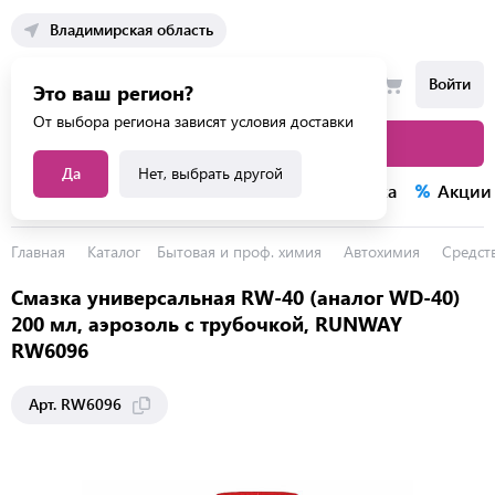
Владимирская область
Войти
Это ваш регион?
От выбора региона зависят условия доставки
Каталог товаров
Да
Нет, выбрать другой
Каталог услуг
Конкурсы
Распродажа
Акции
Главная
Каталог
Бытовая и проф. химия
Автохимия
Средст
Смазка универсальная RW-40 (аналог WD-40)
200 мл, аэрозоль с трубочкой, RUNWAY
RW6096
Арт. RW6096