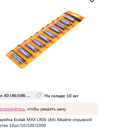
На складе: 10 шт
Арт. KD LR6/10BL MAX
вторизуйтесь
, чтобы увидеть цену
арейка Kodak MAX LR06 (AA) Alkaline отрывной
стер 10шт/10/100/1000
Мин. партия:
1 шт