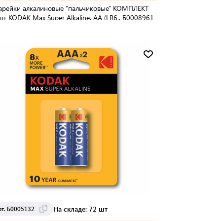
арейки алкалиновые "пальчиковые" КОМПЛЕКТ
шт KODAK Max Super Alkaline, АА (LR6,, Б0008961
упаковке:
12 шт
Мин. партия:
1 шт
Доставка от 2 до 3 дней
На складе: 72 шт
рт. Б0005132