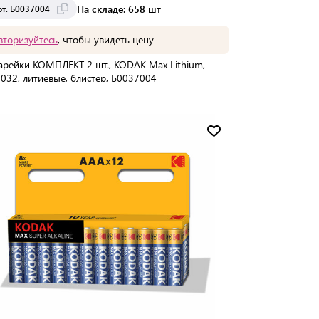
На складе: 658 шт
рт. Б0037004
вторизуйтесь
, чтобы увидеть цену
арейки КОМПЛЕКТ 2 шт., KODAK Max Lithium,
032, литиевые, блистер, Б0037004
упаковке:
2 шт
Мин. партия:
1 шт
Доставка от 2 до 3 дней