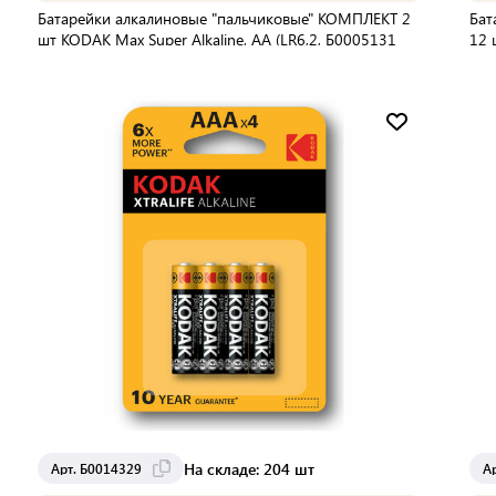
Батарейки алкалиновые "пальчиковые" КОМПЛЕКТ 2
Бат
шт KODAK Max Super Alkaline, АА (LR6,2, Б0005131
12 
В упаковке:
2 шт
В 
Мин. партия:
1 шт
Доставка от 2 до 3 дней
На складе: 204 шт
Арт. Б0014329
А