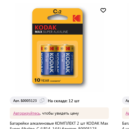
Доставка от 7 до 14 дней
На складе: 12 шт
Арт. Б0005123
А
Авторизуйтесь
, чтобы увидеть цену
А
Батарейки алкалиновые КОМПЛЕКТ 2 шт KODAK Max
Бат
Super Alkaline, C (LR14, 14А) блистер, Б0005123
4 ш