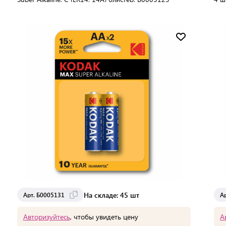
В упаковке:
2 шт
В 
Мин. партия:
1 шт
Доставка от 2 до 3 дней
На складе: 45 шт
Арт. Б0005131
А
Авторизуйтесь
, чтобы увидеть цену
А