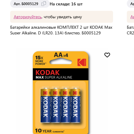
На складе: 16 шт
Арт. Б0005129
А
Авторизуйтесь
, чтобы увидеть цену
А
Батарейки алкалиновые КОМПЛЕКТ 2 шт KODAK Max
Бат
Super Alkaline, D (LR20, 13А) блистер, Б0005129
CR2
В упаковке:
2 шт
В 
Мин. партия:
1 шт
Доставка от 2 до 3 дней