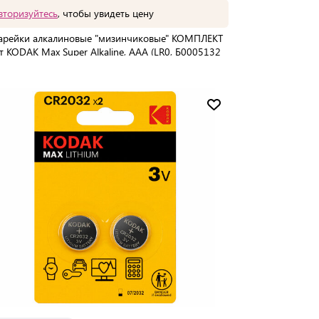
вторизуйтесь
, чтобы увидеть цену
арейки алкалиновые "мизинчиковые" КОМПЛЕКТ
т KODAK Max Super Alkaline, ААА (LR0, Б0005132
упаковке:
2 шт
Мин. партия:
1 шт
Доставка от 2 до 3 дней