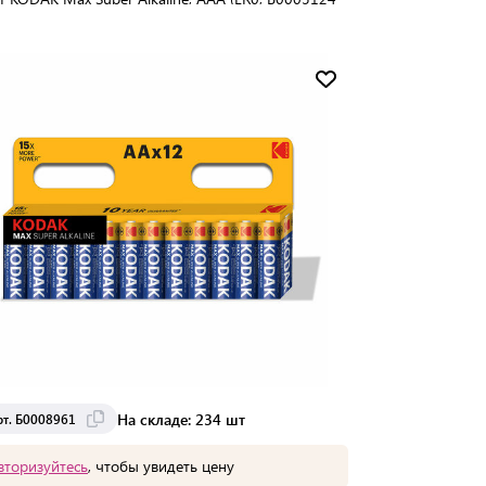
упаковке:
4 шт
Мин. партия:
1 шт
Доставка от 2 до 3 дней
На складе: 234 шт
рт. Б0008961
вторизуйтесь
, чтобы увидеть цену