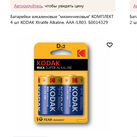
Авторизуйтесь
, чтобы увидеть цену
А
Батарейки алкалиновые "мизинчиковые" КОМПЛЕКТ
Бат
4 шт KODAK Xtralife Alkaline, ААА (LR03, Б0014329
2 ш
В упаковке:
4 шт
В 
Мин. партия:
1 шт
Доставка от 2 до 3 дней