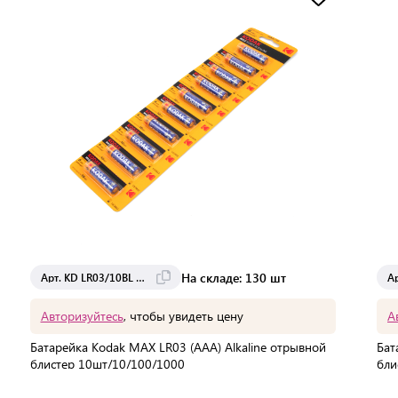
На складе: 130 шт
Арт. KD LR03/10BL MAX
Авторизуйтесь
, чтобы увидеть цену
А
Батарейка Kodak MAX LR03 (AAA) Alkaline отрывной
Бат
блистер 10шт/10/100/1000
бли
Мин. партия:
1 шт