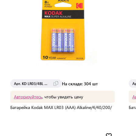
На складе: 304 шт
Арт. KD LR03/4BL MAX
А
Авторизуйтесь
, чтобы увидеть цену
А
Батарейка Kodak MAX LR03 (AAA) Alkaline/4/40/200/
Бат
Мин. партия:
1 шт
Доставка от 7 до 14 дней