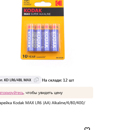
На складе: 12 шт
рт. KD LR6/4BL MAX
вторизуйтесь
, чтобы увидеть цену
арейка Kodak MAX LR6 (AA) Alkaline/4/80/400/
Мин. партия:
1 шт
Доставка от 7 до 14 дней