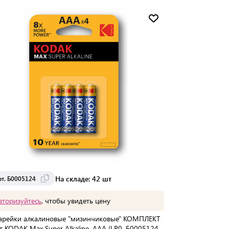
Доставка от 7 до 14 дней
На складе: 42 шт
рт. Б0005124
вторизуйтесь
, чтобы увидеть цену
арейки алкалиновые "мизинчиковые" КОМПЛЕКТ
т KODAK Max Super Alkaline, ААА (LR0, Б0005124