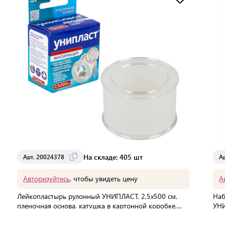
Доставка от 2 до 3 дней
На складе: 405 шт
Арт. 20024378
А
Авторизуйтесь
, чтобы увидеть цену
А
Лейкопластырь рулонный УНИПЛАСТ, 2,5х500 см,
Наб
пленочная основа, катушка в картонной коробке,
УНИ
20024378
В упаковке:
1 шт
В 