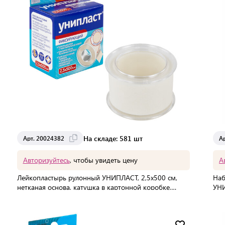
На складе: 581 шт
Арт. 20024382
А
Авторизуйтесь
, чтобы увидеть цену
А
Лейкопластырь рулонный УНИПЛАСТ, 2,5х500 см,
Наб
нетканая основа, катушка в картонной коробке,
УНИ
20024382
В упаковке:
1 шт
В 
Мин. партия:
1 шт