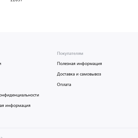
В упаковке:
100 шт
Мин. партия:
1 шт
Доставка от 2 до 3 дней
Покупателям
и
Полезная информация
Доставка и самовывоз
Оплата
онфиденциальности
ая информация
на