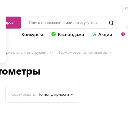
О к
товаров
уг
Конкурсы
Распродажа
Акции
змерительный инструмент
Термометры, спиртометры
тометры
Сортировать:
По популярности