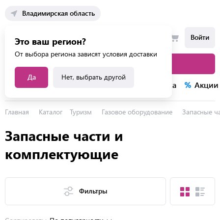
Владимирская область
Войти
Это ваш регион?
От выбора региона зависят условия доставки
Каталог товаров
Да
Нет, выбрать другой
Каталог услуг
Конкурсы
Распродажа
Акции
Главная
Каталог
Туризм
Газовое оборудование
Запасные ч
Запасные части и
комплектующие
Фильтры