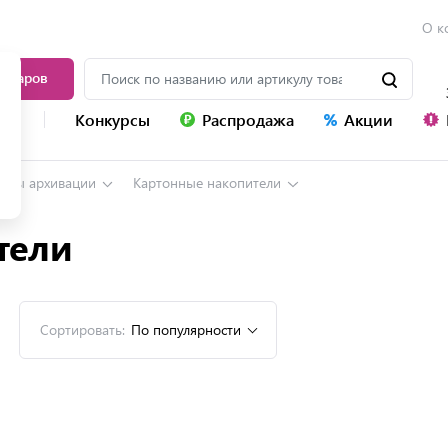
О к
товаров
уг
Конкурсы
Распродажа
Акции
темы архивации
Картонные накопители
тели
Сортировать:
По популярности