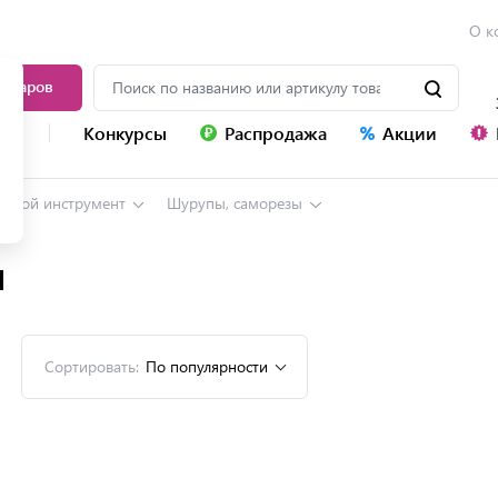
О к
товаров
уг
Конкурсы
Распродажа
Акции
учной инструмент
Шурупы, саморезы
ы
Сортировать:
По популярности