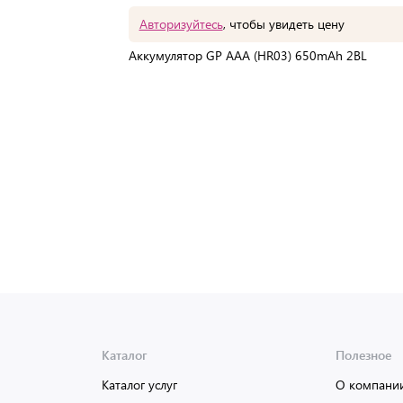
Авторизуйтесь
, чтобы увидеть цену
Аккумулятор GP AAA (HR03) 650mAh 2BL
В упаковке:
2 шт
Мин. партия:
1 шт
Доставка от 2 до 3 дней
Каталог
Полезное
Каталог услуг
О компани