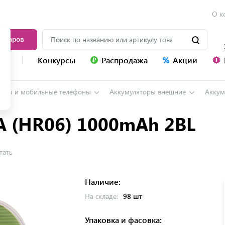
О к
товаров
уг
Конкурсы
Распродажа
Акции
оны и мобильные телефоны
Аккумуляторы внешние
Аккум
A (HR06) 1000mAh 2BL
тать
Наличие:
На складе:
98 шт
Упаковка и фасовка: