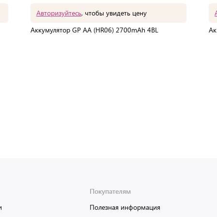
Авторизуйтесь
, чтобы увидеть цену
Аккумулятор GP AA (HR06) 2700mAh 4BL
Ак
В упаковке:
4 шт
Мин. партия:
1 шт
Доставка от 2 до 3 дней
Покупателям
и
Полезная информация