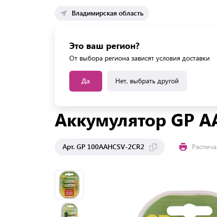
Владимирская область
Каталог 
Это ваш регион?
Каталог усл
От выбора региона зависят условия доставки
Да
Нет, выбрать другой
Главная
Каталог
Офисная техника
Смартф
Аккумулятор GP A
Арт. GP 100AAHCSV-2CR2
Распеча