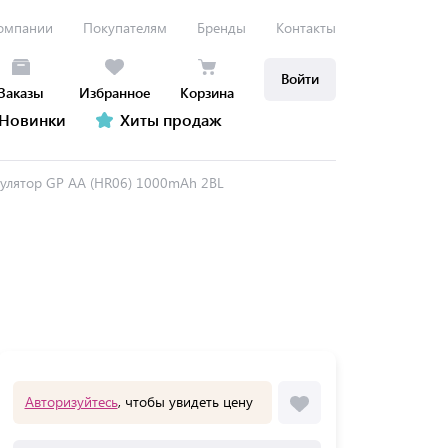
омпании
Покупателям
Бренды
Контакты
Войти
Заказы
Избранное
Корзина
Новинки
Хиты продаж
улятор GP AA (HR06) 1000mAh 2BL
Авторизуйтесь
, чтобы увидеть цену