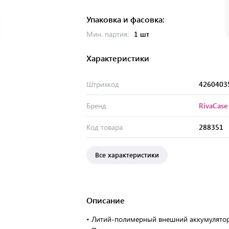
Упаковка и фасовка:
Мин. партия:
1 шт
Характеристики
Штрихкод
4260403
Бренд
RivaCase
Код товара
288351
Все характеристики
Описание
• Литий-полимерный внешний аккумулято