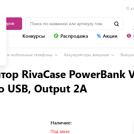
О к
товаров
уг
Конкурсы
Распродажа
Акции
ны и мобильные телефоны
Аккумуляторы внешние
Внешний акк
тор RivaCase PowerBank 
ro USB, Output 2A
Наличие:
Под заказ