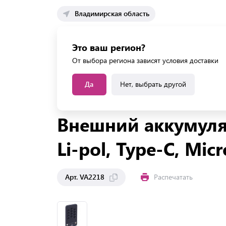
Владимирская область
Каталог 
Это ваш регион?
Каталог усл
От выбора региона зависят условия доставки
Да
Нет, выбрать другой
Главная
Каталог
Офисная техника
Смартфо
Внешний аккумуля
Li-pol, Type-C, Mic
Арт. VA2218
Распечатать