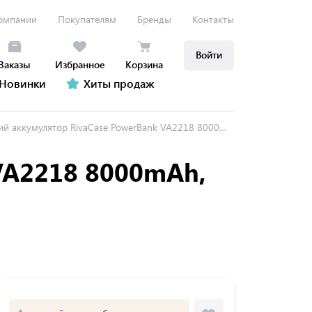
омпании
Покупателям
Бренды
Контакты
Войти
Заказы
Избранное
Корзина
Новинки
Хиты продаж
умулятор RivaCase PowerBank VA2218 8000mAh, Li-pol, Type-C, Micro USB, Output 2A
VA2218 8000mAh,