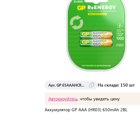
На складе: 150 шт
Арт. GP 65AAAHCRGY-2CRCB2
Авторизуйтесь
, чтобы увидеть цену
Аккумулятор GP AAA (HR03) 650mAh 2BL
В упаковке:
2 шт
Мин. партия:
1 шт
Доставка от 2 до 3 дней