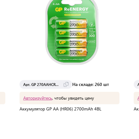
На складе: 260 шт
Арт. GP 270AAHCRGY-2CRCB4
Авторизуйтесь
, чтобы увидеть цену
Аккумулятор GP AA (HR06) 2700mAh 4BL
Ак
В упаковке:
4 шт
Мин. партия:
1 шт
Доставка от 2 до 3 дней