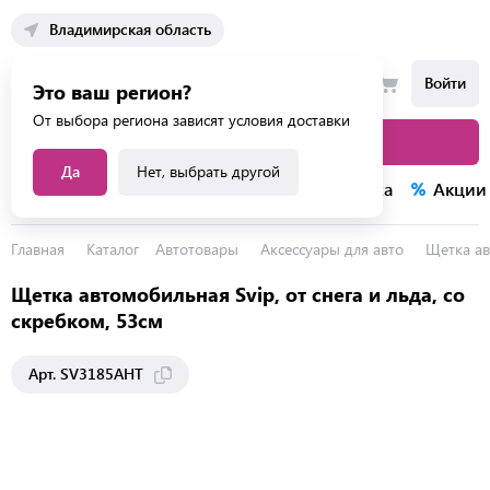
Владимирская область
Войти
Это ваш регион?
От выбора региона зависят условия доставки
Каталог товаров
Да
Нет, выбрать другой
Каталог услуг
Конкурсы
Распродажа
Акции
Главная
Каталог
Автотовары
Аксессуары для авто
Щетка ав
Щетка автомобильная Svip, от снега и льда, со
скребком, 53см
Арт. SV3185АНТ